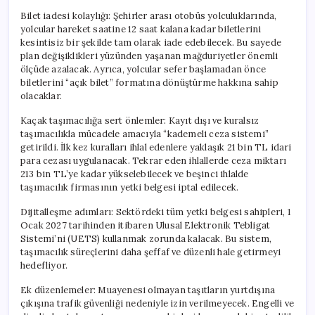
Bilet iadesi kolaylığı: Şehirler arası otobüs yolculuklarında,
yolcular hareket saatine 12 saat kalana kadar biletlerini
kesintisiz bir şekilde tam olarak iade edebilecek. Bu sayede
plan değişiklikleri yüzünden yaşanan mağduriyetler önemli
ölçüde azalacak. Ayrıca, yolcular sefer başlamadan önce
biletlerini “açık bilet” formatına dönüştürme hakkına sahip
olacaklar.
Kaçak taşımacılığa sert önlemler: Kayıt dışı ve kuralsız
taşımacılıkla mücadele amacıyla “kademeli ceza sistemi”
getirildi. İlk kez kuralları ihlal edenlere yaklaşık 21 bin TL idari
para cezası uygulanacak. Tekrar eden ihlallerde ceza miktarı
213 bin TL’ye kadar yükselebilecek ve beşinci ihlalde
taşımacılık firmasının yetki belgesi iptal edilecek.
Dijitalleşme adımları: Sektördeki tüm yetki belgesi sahipleri, 1
Ocak 2027 tarihinden itibaren Ulusal Elektronik Tebligat
Sistemi’ni (UETS) kullanmak zorunda kalacak. Bu sistem,
taşımacılık süreçlerini daha şeffaf ve düzenli hale getirmeyi
hedefliyor.
Ek düzenlemeler: Muayenesi olmayan taşıtların yurtdışına
çıkışına trafik güvenliği nedeniyle izin verilmeyecek. Engelli ve