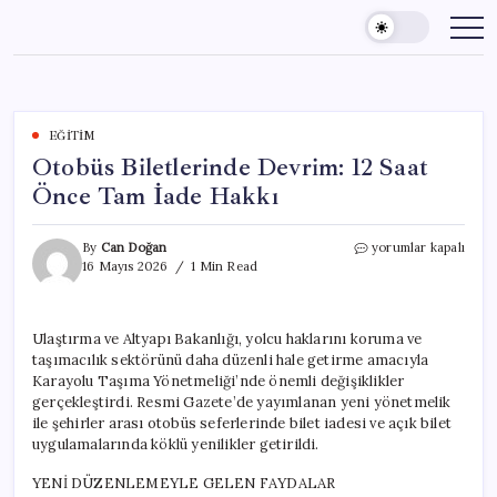
Skip
to
content
EĞITIM
Otobüs Biletlerinde Devrim: 12 Saat
Önce Tam İade Hakkı
Otobüs
By
Can Doğan
yorumlar kapalı
Biletlerinde
16 Mayıs 2026
1 Min Read
Devrim:
12
Saat
Ulaştırma ve Altyapı Bakanlığı, yolcu haklarını koruma ve
Önce
taşımacılık sektörünü daha düzenli hale getirme amacıyla
Tam
İade
Karayolu Taşıma Yönetmeliği’nde önemli değişiklikler
Hakkı
gerçekleştirdi. Resmi Gazete’de yayımlanan yeni yönetmelik
için
ile şehirler arası otobüs seferlerinde bilet iadesi ve açık bilet
uygulamalarında köklü yenilikler getirildi.
YENİ DÜZENLEMEYLE GELEN FAYDALAR