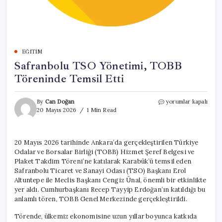
EĞITIM
Safranbolu TSO Yönetimi, TOBB
Töreninde Temsil Etti
Safranbolu
By
Can Doğan
yorumlar kapalı
TSO
20 Mayıs 2026
1 Min Read
Yönetimi,
TOBB
Töreninde
20 Mayıs 2026 tarihinde Ankara’da gerçekleştirilen Türkiye
Temsil
Odalar ve Borsalar Birliği (TOBB) Hizmet Şeref Belgesi ve
Etti
için
Plaket Takdim Töreni’ne katılarak Karabük’ü temsil eden
Safranbolu Ticaret ve Sanayi Odası (TSO) Başkanı Erol
Altuntepe ile Meclis Başkanı Cengiz Ünal, önemli bir etkinlikte
yer aldı. Cumhurbaşkanı Recep Tayyip Erdoğan’ın katıldığı bu
anlamlı tören, TOBB Genel Merkezinde gerçekleştirildi.
Törende, ülkemiz ekonomisine uzun yıllar boyunca katkıda