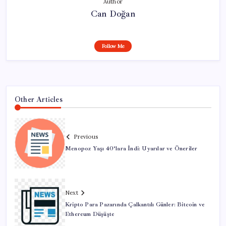
Author
Can Doğan
Follow Me
Other Articles
Previous
Menopoz Yaşı 40’lara İndi: Uyarılar ve Öneriler
Next
Kripto Para Pazarında Çalkantılı Günler: Bitcoin ve
Ethereum Düşüşte