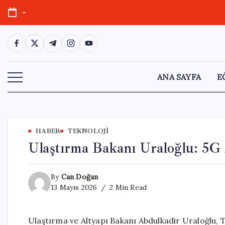
Skip
-
to
content
https://www.facebook.com/
https://twitter.com/
https://t.me/
https://www.instagram.com/
https://youtube.com/
ANA SAYFA
E
HABER
TEKNOLOJI
Ulaştırma Bakanı Uraloğlu: 5G 
By
Can Doğan
13 Mayıs 2026
2 Min Read
Ulaştırma ve Altyapı Bakanı Abdulkadir Uraloğlu, T