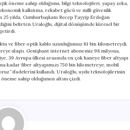
ejik öneme sahip olduğunu, bilgi teknolojileri, yapay zeka,
n ekonomik kalkınma, rekabet gücü ve milli güvenlik
 son 25 yılda, Cumhurbaşkanı Recep Tayyip Erdoğan
diğini belirten Uraloğlu, dijital dönüşümde küresel bir
getirdi.
ktu ve fiber optik kablo uzunluğumuz 81 bin kilometreydi.
treye ulaştı. Genişbant internet abonemiz 98 milyona,
iye, 39 Avrupa ülkesi arasında en çok haneye fiber altyapı
nuna kadar fiber altyapımızı 750 bin kilometreye, mobil
uz” ifadelerini kullandı. Uraloğlu, uydu teknolojilerinin
r öneme sahip olduğunun altını çizdi.