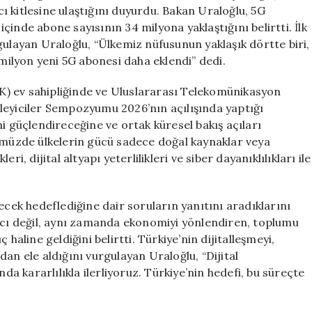
Sayısı
ıcı kitlesine ulaştığını duyurdu. Bakan Uraloğlu, 5G
34
inde abone sayısının 34 milyona yaklaştığını belirtti. İlk
Milyona
gulayan Uraloğlu, “Ülkemiz nüfusunun yaklaşık dörtte biri,
Yaklaşıyor
 milyon yeni 5G abonesi daha eklendi” dedi.
için
BTK) ev sahipliğinde ve Uluslararası Telekomünikasyon
leyiciler Sempozyumu 2026’nın açılışında yaptığı
i güçlendireceğine ve ortak küresel bakış açıları
nümüzde ülkelerin gücü sadece doğal kaynaklar veya
i, dijital altyapı yeterlilikleri ve siber dayanıklılıkları ile
ecek hedeflediğine dair soruların yanıtını aradıklarını
racı değil, aynı zamanda ekonomiyi yönlendiren, toplumu
haline geldiğini belirtti. Türkiye’nin dijitalleşmeyi,
an ele aldığını vurgulayan Uraloğlu, “Dijital
 kararlılıkla ilerliyoruz. Türkiye’nin hedefi, bu süreçte