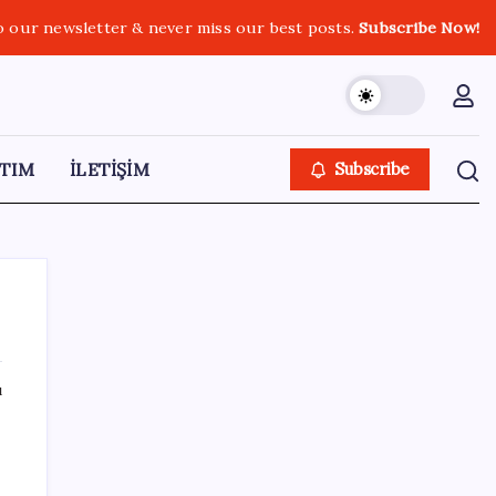
o our newsletter & never miss our best posts.
Subscribe Now!
TIM
İLETİŞİM
Subscribe
ı
SON YAZILAR
Özgür Özel’den açlık grevindeki şehit
aileleri ve gazilere destek: ‘Hakkınız