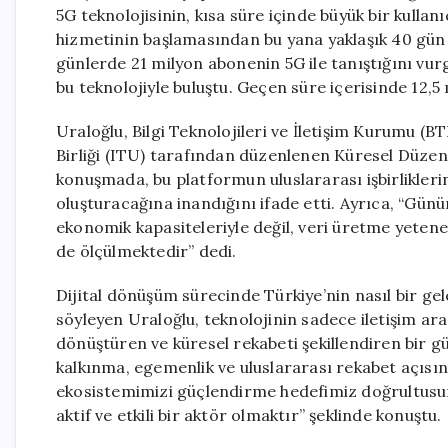
5G teknolojisinin, kısa süre içinde büyük bir kullan
hizmetinin başlamasından bu yana yaklaşık 40 gün iç
günlerde 21 milyon abonenin 5G ile tanıştığını vur
bu teknolojiyle buluştu. Geçen süre içerisinde 12,5
Uraloğlu, Bilgi Teknolojileri ve İletişim Kurumu (
Birliği (ITU) tarafından düzenlenen Küresel Düzen
konuşmada, bu platformun uluslararası işbirliklerin
oluşturacağına inandığını ifade etti. Ayrıca, “Gü
ekonomik kapasiteleriyle değil, veri üretme yetenekler
de ölçülmektedir” dedi.
Dijital dönüşüm sürecinde Türkiye’nin nasıl bir gel
söyleyen Uraloğlu, teknolojinin sadece iletişim a
dönüştüren ve küresel rekabeti şekillendiren bir güç 
kalkınma, egemenlik ve uluslararası rekabet açısınd
ekosistemimizi güçlendirme hedefimiz doğrultusunda
aktif ve etkili bir aktör olmaktır” şeklinde konuştu.