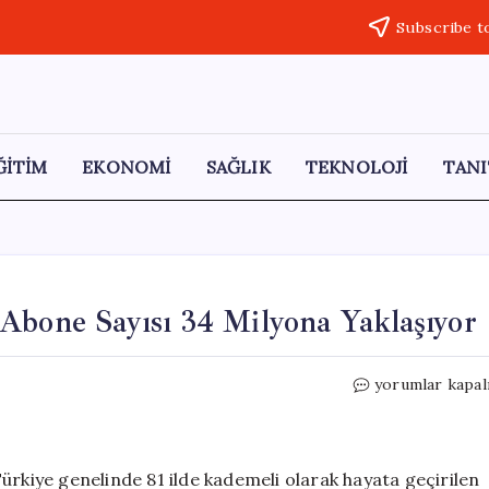
Subscribe t
ĞİTİM
EKONOMİ
SAĞLIK
TEKNOLOJİ
TANI
Abone Sayısı 34 Milyona Yaklaşıyor
Ulaştırma
yorumlar kapal
Bakanı
Uraloğlu:
5G
Abone
ürkiye genelinde 81 ilde kademeli olarak hayata geçirilen