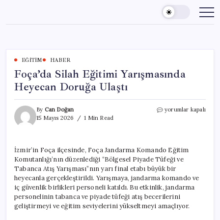
Skip
to
content
EĞITIM
HABER
Foça’da Silah Eğitimi Yarışmasında
Heyecan Doruğa Ulaştı
Foça’da
By
Can Doğan
yorumlar kapalı
Silah
15 Mayıs 2026
1 Min Read
Eğitimi
Yarışmasında
Heyecan
İzmir’in Foça ilçesinde, Foça Jandarma Komando Eğitim
Doruğa
Komutanlığı’nın düzenlediği “Bölgesel Piyade Tüfeği ve
Ulaştı
için
Tabanca Atış Yarışması”nın yarı final etabı büyük bir
heyecanla gerçekleştirildi. Yarışmaya, jandarma komando ve
iç güvenlik birlikleri personeli katıldı. Bu etkinlik, jandarma
personelinin tabanca ve piyade tüfeği atış becerilerini
geliştirmeyi ve eğitim seviyelerini yükseltmeyi amaçlıyor.