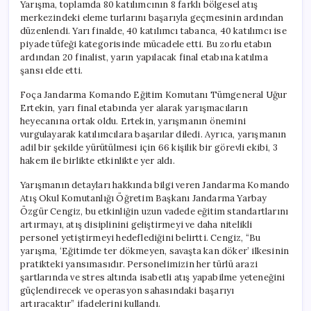
Yarışma, toplamda 80 katılımcının 8 farklı bölgesel atış
merkezindeki eleme turlarını başarıyla geçmesinin ardından
düzenlendi. Yarı finalde, 40 katılımcı tabanca, 40 katılımcı ise
piyade tüfeği kategorisinde mücadele etti. Bu zorlu etabın
ardından 20 finalist, yarın yapılacak final etabına katılma
şansı elde etti.
Foça Jandarma Komando Eğitim Komutanı Tümgeneral Uğur
Ertekin, yarı final etabında yer alarak yarışmacıların
heyecanına ortak oldu. Ertekin, yarışmanın önemini
vurgulayarak katılımcılara başarılar diledi. Ayrıca, yarışmanın
adil bir şekilde yürütülmesi için 66 kişilik bir görevli ekibi, 3
hakem ile birlikte etkinlikte yer aldı.
Yarışmanın detayları hakkında bilgi veren Jandarma Komando
Atış Okul Komutanlığı Öğretim Başkanı Jandarma Yarbay
Özgür Cengiz, bu etkinliğin uzun vadede eğitim standartlarını
artırmayı, atış disiplinini geliştirmeyi ve daha nitelikli
personel yetiştirmeyi hedeflediğini belirtti. Cengiz, “Bu
yarışma, ‘Eğitimde ter dökmeyen, savaşta kan döker’ ilkesinin
pratikteki yansımasıdır. Personelimizin her türlü arazi
şartlarında ve stres altında isabetli atış yapabilme yeteneğini
güçlendirecek ve operasyon sahasındaki başarıyı
artıracaktır” ifadelerini kullandı.