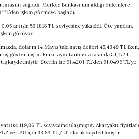
Rekor
artmasını sağladı. Merkez Bankası’nın aldığı önlemlere
Artış
84 TL’den işlem görmeye başladı.
Gerçekleşti
için
0,05 artışla 53,1818 TL seviyesine yükseldi. Öte yandan,
 işlem görüyor.
ımızda, doların 14 Mayıs’taki satış değeri 45,4349 TL iken
artış göstermiştir. Euro, aynı tarihler arasında 53,1724
rtış kaydetmiştir. Sterlin ise 61,4201 TL’den 61,0496 TL’ye
yatı ise 119,06 TL seviyesine ulaşmıştır. Akaryakıt fiyatlar
/LT ve LPG için 33,89 TL/LT olarak kaydedilmiştir.