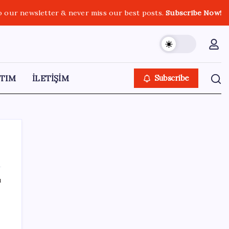
o our newsletter & never miss our best posts.
Subscribe Now!
TIM
İLETİŞİM
Subscribe
ı
SON YAZILAR
‘Çocuk güvenliği’ aykırılığı 1 milyar dolar
ceza getirdi