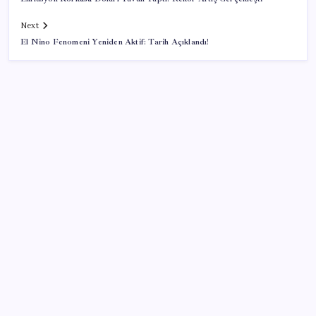
Next
El Nino Fenomeni Yeniden Aktif: Tarih Açıklandı!
SON YAZILAR
ABD, İran-Umman anlaşması sonrası ablukayı
kaldıracak
BDDK’den yatırım araçlarına yeni çerçeve: Bireysel
limitlerde kurallar sil baştan
Google Maps’e büyük değişiklik: Oteli bulacak, yemeği