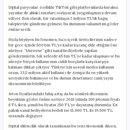
Dijital pavyonlar, özellikle TikTok gibi platformlarda kuralsız
yayınlar ile ahlaki sınırları zorlayarak yaygınlaşmaya devam
ediyor. Son olarak, bir vatandaşın 2 milyon TL’lik bağış
talepleriyle gündeme gelmesi, bu durumun vahametini gözler
önüne serdi.
Hızla büyüyen bu fenomen, bazı içerik üreticilerinin sadece
bir gece içinde 500 bin TL’ye kadar kazanç elde ettiğini öne
sürüyor. “Universe” gibi sanal hediyelerle yapılan
gönderimlerin, tek seferde 45 bin TL’ye kadar ulaşması ve bu
süreçte birçok kullanıcının ciddi borçlarla karşı karşıya
kalması dikkat çekiyor. Türkiye’nin sosyal medya kullanım
oranı, 33,5 milyon aktif kullanıcı ile Avrupa’da en yüksek
seviyelerde bulunuyor ve bu durum denetimsiz canlı yayın
ekonomisini büyütüyor.
Jeton fiyatlarındaki fahiş artış da bu sömürü düzeninin
boyutunu gözler önüne seriyor. 2018 yılında 100 jetonun fiyatı
8 TL iken, şimdi bu fiyatın 250 TL’ye dayanmış durumda. En
pahalı sanal hediyelerin bedeli ise 15.000 TL ile 19.500 TL
arasında değişiyor.
Dijital dilencilik olarak tanımlanan bu yeni ekonomik düzen,