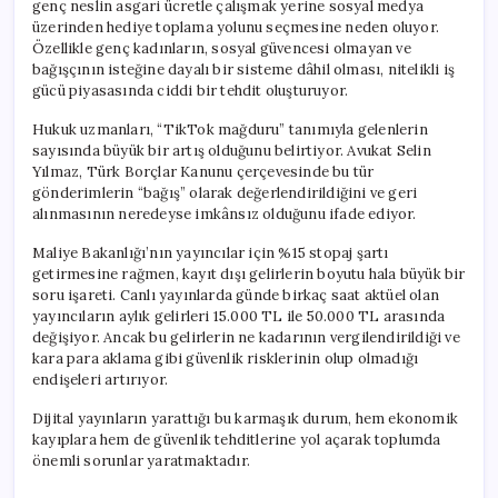
genç neslin asgari ücretle çalışmak yerine sosyal medya
üzerinden hediye toplama yolunu seçmesine neden oluyor.
Özellikle genç kadınların, sosyal güvencesi olmayan ve
bağışçının isteğine dayalı bir sisteme dâhil olması, nitelikli iş
gücü piyasasında ciddi bir tehdit oluşturuyor.
Hukuk uzmanları, “TikTok mağduru” tanımıyla gelenlerin
sayısında büyük bir artış olduğunu belirtiyor. Avukat Selin
Yılmaz, Türk Borçlar Kanunu çerçevesinde bu tür
gönderimlerin “bağış” olarak değerlendirildiğini ve geri
alınmasının neredeyse imkânsız olduğunu ifade ediyor.
Maliye Bakanlığı’nın yayıncılar için %15 stopaj şartı
getirmesine rağmen, kayıt dışı gelirlerin boyutu hala büyük bir
soru işareti. Canlı yayınlarda günde birkaç saat aktüel olan
yayıncıların aylık gelirleri 15.000 TL ile 50.000 TL arasında
değişiyor. Ancak bu gelirlerin ne kadarının vergilendirildiği ve
kara para aklama gibi güvenlik risklerinin olup olmadığı
endişeleri artırıyor.
Dijital yayınların yarattığı bu karmaşık durum, hem ekonomik
kayıplara hem de güvenlik tehditlerine yol açarak toplumda
önemli sorunlar yaratmaktadır.