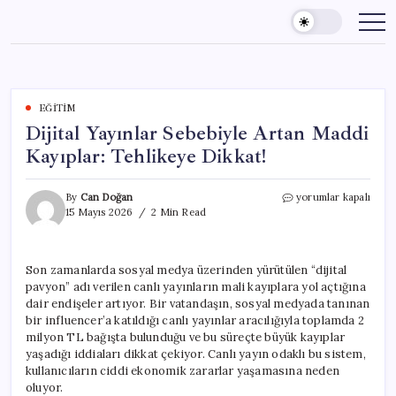
Skip
to
content
EĞITIM
Dijital Yayınlar Sebebiyle Artan Maddi
Kayıplar: Tehlikeye Dikkat!
Dijital
By
Can Doğan
yorumlar kapalı
Yayınlar
15 Mayıs 2026
2 Min Read
Sebebiyle
Artan
Maddi
Son zamanlarda sosyal medya üzerinden yürütülen “dijital
Kayıplar:
pavyon” adı verilen canlı yayınların mali kayıplara yol açtığına
Tehlikeye
Dikkat!
dair endişeler artıyor. Bir vatandaşın, sosyal medyada tanınan
için
bir influencer’a katıldığı canlı yayınlar aracılığıyla toplamda 2
milyon TL bağışta bulunduğu ve bu süreçte büyük kayıplar
yaşadığı iddiaları dikkat çekiyor. Canlı yayın odaklı bu sistem,
kullanıcıların ciddi ekonomik zararlar yaşamasına neden
oluyor.