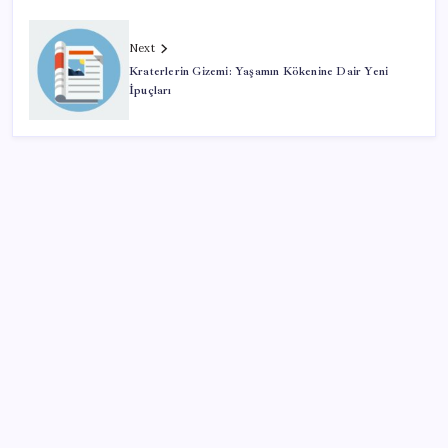
Next
Kraterlerin Gizemi: Yaşamın Kökenine Dair Yeni
İpuçları
SON YAZILAR
Özgür Özel’den açlık grevindeki şehit aileleri ve
gazilere destek: ‘Hakkınız verilene kadar
yanınızdayız’