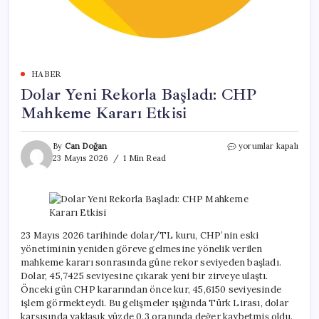
HABER
Dolar Yeni Rekorla Başladı: CHP
Mahkeme Kararı Etkisi
Dolar
By
Can Doğan
yorumlar kapalı
Yeni
23 Mayıs 2026
1 Min Read
Rekorla
Başladı:
CHP
Mahkeme
Kararı
Etkisi
23 Mayıs 2026 tarihinde dolar/TL kuru, CHP’nin eski
için
yönetiminin yeniden göreve gelmesine yönelik verilen
mahkeme kararı sonrasında güne rekor seviyeden başladı.
Dolar, 45,7425 seviyesine çıkarak yeni bir zirveye ulaştı.
Önceki gün CHP kararından önce kur, 45,6150 seviyesinde
işlem görmekteydi. Bu gelişmeler ışığında Türk Lirası, dolar
karşısında yaklaşık yüzde 0,3 oranında değer kaybetmiş oldu.