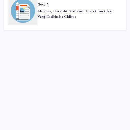
Next
Almanya, Havacılık Sektörünü Desteklemek İçin
Vergi İndirimine Gidiyor
SON YAZILAR
Ev ve arsa alıp satacaklar dikkat! Bu kritik adımı
atlayan satış yapamayacak
Kâğıt para tarih oldu: Yeni banknotlar makinede
yıkansa bile bozulmuyor