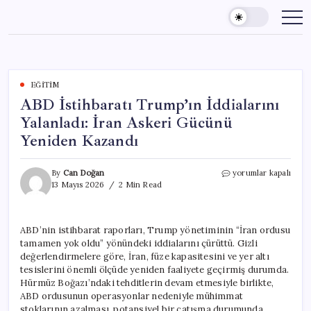
Skip
to
content
EĞITIM
ABD İstihbaratı Trump’ın İddialarını
Yalanladı: İran Askeri Gücünü
Yeniden Kazandı
ABD
By
Can Doğan
yorumlar kapalı
İstihbaratı
13 Mayıs 2026
2 Min Read
Trump’ın
İddialarını
Yalanladı:
ABD’nin istihbarat raporları, Trump yönetiminin “İran ordusu
İran
tamamen yok oldu” yönündeki iddialarını çürüttü. Gizli
Askeri
Gücünü
değerlendirmelere göre, İran, füze kapasitesini ve yer altı
Yeniden
tesislerini önemli ölçüde yeniden faaliyete geçirmiş durumda.
Kazandı
Hürmüz Boğazı’ndaki tehditlerin devam etmesiyle birlikte,
için
ABD ordusunun operasyonlar nedeniyle mühimmat
stoklarının azalması, potansiyel bir çatışma durumunda