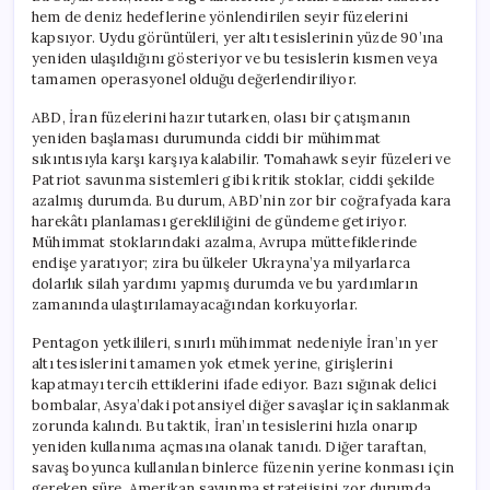
hem de deniz hedeflerine yönlendirilen seyir füzelerini
kapsıyor. Uydu görüntüleri, yer altı tesislerinin yüzde 90’ına
yeniden ulaşıldığını gösteriyor ve bu tesislerin kısmen veya
tamamen operasyonel olduğu değerlendiriliyor.
ABD, İran füzelerini hazır tutarken, olası bir çatışmanın
yeniden başlaması durumunda ciddi bir mühimmat
sıkıntısıyla karşı karşıya kalabilir. Tomahawk seyir füzeleri ve
Patriot savunma sistemleri gibi kritik stoklar, ciddi şekilde
azalmış durumda. Bu durum, ABD’nin zor bir coğrafyada kara
harekâtı planlaması gerekliliğini de gündeme getiriyor.
Mühimmat stoklarındaki azalma, Avrupa müttefiklerinde
endişe yaratıyor; zira bu ülkeler Ukrayna’ya milyarlarca
dolarlık silah yardımı yapmış durumda ve bu yardımların
zamanında ulaştırılamayacağından korkuyorlar.
Pentagon yetkilileri, sınırlı mühimmat nedeniyle İran’ın yer
altı tesislerini tamamen yok etmek yerine, girişlerini
kapatmayı tercih ettiklerini ifade ediyor. Bazı sığınak delici
bombalar, Asya’daki potansiyel diğer savaşlar için saklanmak
zorunda kalındı. Bu taktik, İran’ın tesislerini hızla onarıp
yeniden kullanıma açmasına olanak tanıdı. Diğer taraftan,
savaş boyunca kullanılan binlerce füzenin yerine konması için
gereken süre, Amerikan savunma stratejisini zor durumda