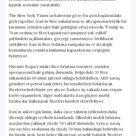
lojistik sorunlar yaratabilir.
The New York Times’ın haberine göre, bu ayın başlarındaki
gizli raporlar, İran’ın füze sahalarının ve altyapısının büyük bir
kısmının yeniden işler hale geldiğini ortaya koydu. Trump’ın,
“İran ordusu ve füze kapasitesi tamamen yok edildi”
şeklindeki açıklamaları, gerçeği yansıtmıyor. İstihbarat
yetkilileri, İran’ın füze fırlatma rampalarını ve stratejik
konumlarını yeniden kullanma kapasitesine eriştiğini
belirtiyor.
Hürmüz Boğazı’ndaki füze fırlatma tesisleri, yeniden
operasyonel hale gelmiş durumda. Bölgedeki 33 füze
sahasından 30’unun işlevsel olduğu belirtilirken, ABD savaş
gemileri ve petrol tankerleri, bu tesislerden fırlatılacak
füzelerin hedefinde yer alıyor. Sadece üç sahada tam erişim
kaybı yaşanırken, diğer noktalarda İran güçleri mobil
fırlatıcılar kullanarak füzeleri hareket ettirebiliyor.
İran’ın askeri gücünün, daha önce tahmin edilenden daha
dirençli olduğu verilerle kanıtlandı. Ülkedeki mobil fırlatma
araçlarının yaklaşık yüzde 70’i aktif durumda. Ayrıca, savaş
öncesi füze stokunun da yüzde 70’inin bulunduğu belirtiliyor.
Bu büyük stok, hem bölge ülkelerine yönelik balistik füzeleri