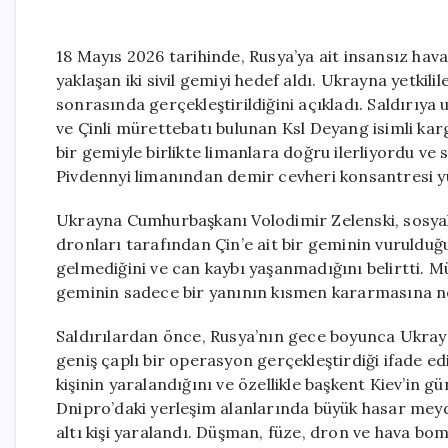
18 Mayıs 2026 tarihinde, Rusya’ya ait insansız ha
yaklaşan iki sivil gemiyi hedef aldı. Ukrayna yetki
sonrasında gerçekleştirildiğini açıkladı. Saldırıya
ve Çinli mürettebatı bulunan Ksl Deyang isimli kar
bir gemiyle birlikte limanlara doğru ilerliyordu v
Pivdennyi limanından demir cevheri konsantresi yük
Ukrayna Cumhurbaşkanı Volodimir Zelenski, sosya
dronları tarafından Çin’e ait bir geminin vurulduğ
gelmediğini ve can kaybı yaşanmadığını belirtti. Mü
geminin sadece bir yanının kısmen kararmasına n
Saldırılardan önce, Rusya’nın gece boyunca Ukrayn
geniş çaplı bir operasyon gerçekleştirdiği ifade edi
kişinin yaralandığını ve özellikle başkent Kiev’in 
Dnipro’daki yerleşim alanlarında büyük hasar mey
altı kişi yaralandı. Düşman, füze, dron ve hava bomb