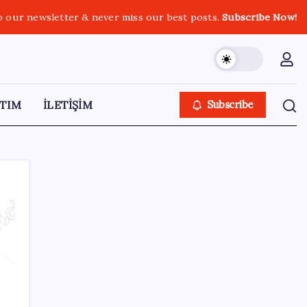
o our newsletter & never miss our best posts.
Subscribe Now!
TIM
İLETİŞİM
Subscribe
SON YAZILAR
Ev ve arsa alıp satacaklar dikkat! Bu kritik
adımı atlayan satış yapamayacak