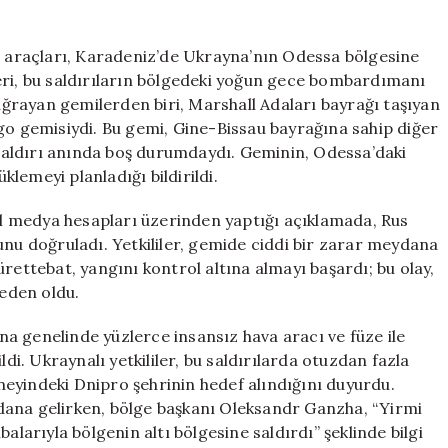
Şokta:
Müttefiklerind
Gelen
va araçları, Karadeniz’de Ukrayna’nın Odessa bölgesine
Hedef
lileri, bu saldırıların bölgedeki yoğun gece bombardımanı
için
 uğrayan gemilerden biri, Marshall Adaları bayrağı taşıyan
go gemisiydi. Bu gemi, Gine-Bissau bayrağına sahip diğer
e saldırı anında boş durumdaydı. Geminin, Odessa’daki
lemeyi planladığı bildirildi.
l medya hesapları üzerinden yaptığı açıklamada, Rus
unu doğruladı. Yetkililer, gemide ciddi bir zarar meydana
rettebat, yangını kontrol altına almayı başardı; bu olay,
eden oldu.
a genelinde yüzlerce insansız hava aracı ve füze ile
ldi. Ukraynalı yetkililer, bu saldırılarda otuzdan fazla
güneyindeki Dnipro şehrinin hedef alındığını duyurdu.
dana gelirken, bölge başkanı Oleksandr Ganzha, “Yirmi
alarıyla bölgenin altı bölgesine saldırdı” şeklinde bilgi