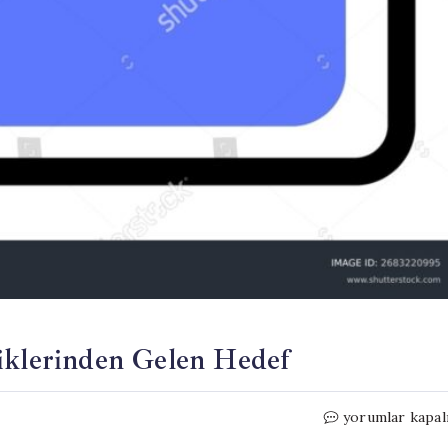
fiklerinden Gelen Hedef
Çinli
yorumlar kapal
Mürettebat