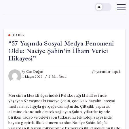
Skip
to
content
HABER
“57 Yaşında Sosyal Medya Fenomeni
Oldu: Naciye Şahin’in İlham Verici
Hikayesi”
“57
By
Can Doğan
yorumlar kapalı
Yaşında
11 Mayıs 2026
2 Min Read
Sosyal
Medya
Fenomeni
Mersin’in Mezitli ilçesindeki Pelitkoyağı Mahallesi’nde
Oldu:
yaşayan 57 yaşındaki Naciye Şahin, çocukluk hayalini sosyal
Naciye
Şahin’in
medya aracılığıyla gerçeğe dönüştürdü. Çiftçilik yaparak
İlham
ailesine ekonomik destek sağlayan Şahin, yıllardır içinde
Verici
biriken radyo ve televizyon tutkusunu teknoloji sayesinde
Hikayesi”
hayata geçirdi. İlkokul mezunu olan Naciye Şahin, küçük
için
yaşlardan itibaren mikrofon ve kameraya ilgi duyduğunu ifade