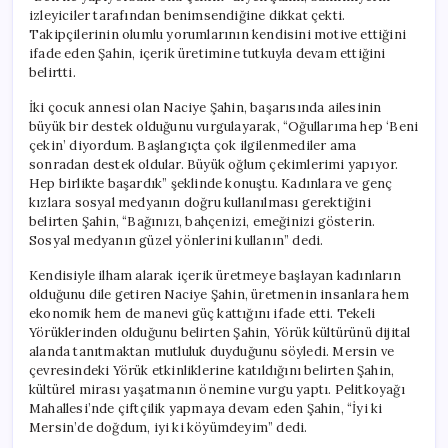
izleyiciler tarafından benimsendiğine dikkat çekti.
Takipçilerinin olumlu yorumlarının kendisini motive ettiğini
ifade eden Şahin, içerik üretimine tutkuyla devam ettiğini
belirtti.
İki çocuk annesi olan Naciye Şahin, başarısında ailesinin
büyük bir destek olduğunu vurgulayarak, “Oğullarıma hep ‘Beni
çekin’ diyordum. Başlangıçta çok ilgilenmediler ama
sonradan destek oldular. Büyük oğlum çekimlerimi yapıyor.
Hep birlikte başardık” şeklinde konuştu. Kadınlara ve genç
kızlara sosyal medyanın doğru kullanılması gerektiğini
belirten Şahin, “Bağınızı, bahçenizi, emeğinizi gösterin.
Sosyal medyanın güzel yönlerini kullanın” dedi.
Kendisiyle ilham alarak içerik üretmeye başlayan kadınların
olduğunu dile getiren Naciye Şahin, üretmenin insanlara hem
ekonomik hem de manevi güç kattığını ifade etti. Tekeli
Yörüklerinden olduğunu belirten Şahin, Yörük kültürünü dijital
alanda tanıtmaktan mutluluk duyduğunu söyledi. Mersin ve
çevresindeki Yörük etkinliklerine katıldığını belirten Şahin,
kültürel mirası yaşatmanın önemine vurgu yaptı. Pelitkoyağı
Mahallesi’nde çiftçilik yapmaya devam eden Şahin, “İyi ki
Mersin’de doğdum, iyi ki köyümdeyim” dedi.