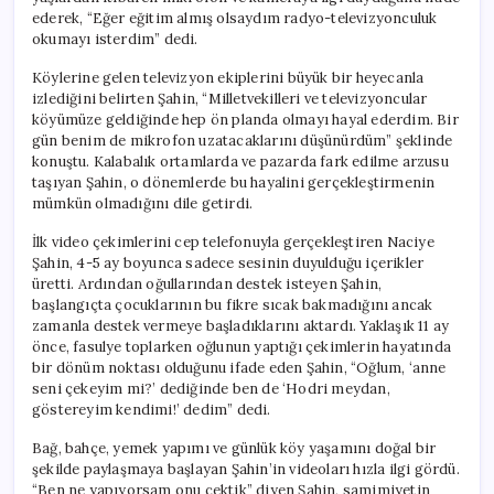
ederek, “Eğer eğitim almış olsaydım radyo-televizyonculuk
okumayı isterdim” dedi.
Köylerine gelen televizyon ekiplerini büyük bir heyecanla
izlediğini belirten Şahin, “Milletvekilleri ve televizyoncular
köyümüze geldiğinde hep ön planda olmayı hayal ederdim. Bir
gün benim de mikrofon uzatacaklarını düşünürdüm” şeklinde
konuştu. Kalabalık ortamlarda ve pazarda fark edilme arzusu
taşıyan Şahin, o dönemlerde bu hayalini gerçekleştirmenin
mümkün olmadığını dile getirdi.
İlk video çekimlerini cep telefonuyla gerçekleştiren Naciye
Şahin, 4-5 ay boyunca sadece sesinin duyulduğu içerikler
üretti. Ardından oğullarından destek isteyen Şahin,
başlangıçta çocuklarının bu fikre sıcak bakmadığını ancak
zamanla destek vermeye başladıklarını aktardı. Yaklaşık 11 ay
önce, fasulye toplarken oğlunun yaptığı çekimlerin hayatında
bir dönüm noktası olduğunu ifade eden Şahin, “Oğlum, ‘anne
seni çekeyim mi?’ dediğinde ben de ‘Hodri meydan,
göstereyim kendimi!’ dedim” dedi.
Bağ, bahçe, yemek yapımı ve günlük köy yaşamını doğal bir
şekilde paylaşmaya başlayan Şahin’in videoları hızla ilgi gördü.
“Ben ne yapıyorsam onu çektik” diyen Şahin, samimiyetin