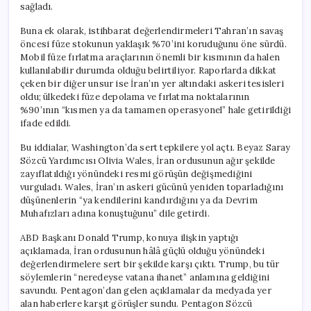
sağladı.
Buna ek olarak, istihbarat değerlendirmeleri Tahran’ın savaş
öncesi füze stokunun yaklaşık %70’ini koruduğunu öne sürdü.
Mobil füze fırlatma araçlarının önemli bir kısmının da halen
kullanılabilir durumda olduğu belirtiliyor. Raporlarda dikkat
çeken bir diğer unsur ise İran’ın yer altındaki askeri tesisleri
oldu; ülkedeki füze depolama ve fırlatma noktalarının
%90’ının “kısmen ya da tamamen operasyonel” hale getirildiği
ifade edildi.
Bu iddialar, Washington’da sert tepkilere yol açtı. Beyaz Saray
Sözcü Yardımcısı Olivia Wales, İran ordusunun ağır şekilde
zayıflatıldığı yönündeki resmi görüşün değişmediğini
vurguladı. Wales, İran’ın askeri gücünü yeniden toparladığını
düşünenlerin “ya kendilerini kandırdığını ya da Devrim
Muhafızları adına konuştuğunu” dile getirdi.
ABD Başkanı Donald Trump, konuya ilişkin yaptığı
açıklamada, İran ordusunun hâlâ güçlü olduğu yönündeki
değerlendirmelere sert bir şekilde karşı çıktı. Trump, bu tür
söylemlerin “neredeyse vatana ihanet” anlamına geldiğini
savundu. Pentagon’dan gelen açıklamalar da medyada yer
alan haberlere karşıt görüşler sundu. Pentagon Sözcü