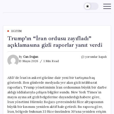
Skip
to
content
EĞITIM
Trump’ın “İran ordusu zayıfladı”
açıklamasına gizli raporlar yanıt verdi
Trump’ın
By
Can Doğan
yorumlar kapalı
“İran
13 Mayıs 2026
1 Min Read
ordusu
zayıfladı”
açıklamasına
ABD’de İran’ın askeri gücüne dair yeni bir tartışma baş
gizli
gösterdi. Son günlerde medyada yer alan gizli istihbarat
raporlar
yanıt
raporları, Trump yönetiminin İran ordusunun büyük bir darbe
verdi
aldığı iddialarıyla çelişen bilgiler sundu. New York Times’ın
için
mayıs ayına ait gizli belgelerine dayandırdığı habere göre,
İran yönetimi Hürmüz Boğazı çevresindeki füze altyapısının
büyük bir kısmını yeniden aktif hale getirdi. Bu rapora göre,
İran, bölgede bulunan 33 füze üssünden 30’una yeniden erişim