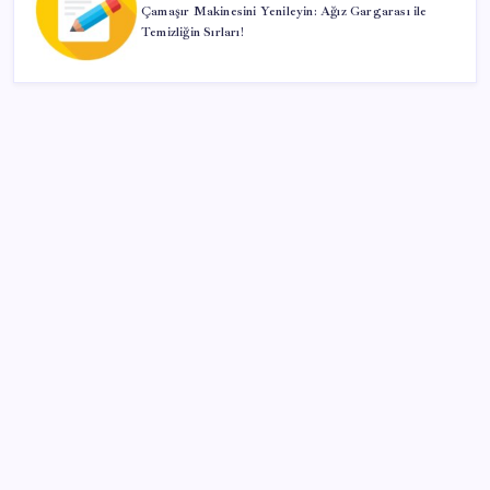
Çamaşır Makinesini Yenileyin: Ağız Gargarası ile
Temizliğin Sırları!
SON YAZILAR
Ev ve arsa alıp satacaklar dikkat! Bu kritik adımı
atlayan satış yapamayacak
Kâğıt para tarih oldu: Yeni banknotlar makinede
yıkansa bile bozulmuyor
Özgür Özel’den açlık grevindeki şehit aileleri ve
gazilere destek: ‘Hakkınız verilene kadar