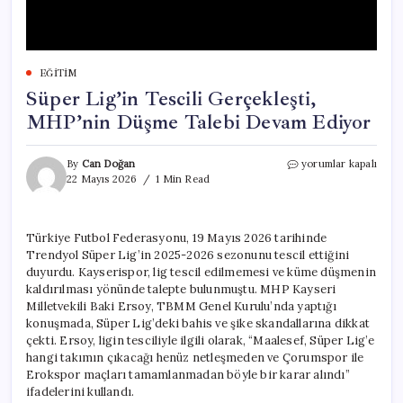
EĞITIM
Süper Lig’in Tescili Gerçekleşti,
MHP’nin Düşme Talebi Devam Ediyor
Süper
By
Can Doğan
yorumlar kapalı
Lig’in
22 Mayıs 2026
1 Min Read
Tescili
Gerçekleşti,
MHP’nin
Türkiye Futbol Federasyonu, 19 Mayıs 2026 tarihinde
Düşme
Trendyol Süper Lig’in 2025-2026 sezonunu tescil ettiğini
Talebi
Devam
duyurdu. Kayserispor, lig tescil edilmemesi ve küme düşmenin
Ediyor
kaldırılması yönünde talepte bulunmuştu. MHP Kayseri
için
Milletvekili Baki Ersoy, TBMM Genel Kurulu’nda yaptığı
konuşmada, Süper Lig’deki bahis ve şike skandallarına dikkat
çekti. Ersoy, ligin tesciliyle ilgili olarak, “Maalesef, Süper Lig’e
hangi takımın çıkacağı henüz netleşmeden ve Çorumspor ile
Erokspor maçları tamamlanmadan böyle bir karar alındı”
ifadelerini kullandı.