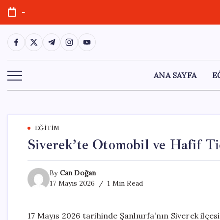
Skip
-
to
content
https://www.facebook.com/
https://twitter.com/
https://t.me/
https://www.instagram.com/
https://youtube.com/
ANA SAYFA
E
EĞITIM
Siverek’te Otomobil ve Hafif Ti
By
Can Doğan
17 Mayıs 2026
1 Min Read
17 Mayıs 2026 tarihinde Şanlıurfa’nın Siverek ilçes