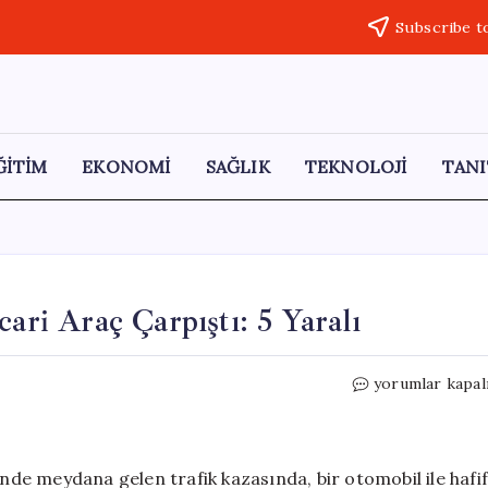
Subscribe t
ĞİTİM
EKONOMİ
SAĞLIK
TEKNOLOJİ
TANI
cari Araç Çarpıştı: 5 Yaralı
Siverek’te
yorumlar kapal
Otomobil
ve
Hafif
Ticari
inde meydana gelen trafik kazasında, bir otomobil ile hafi