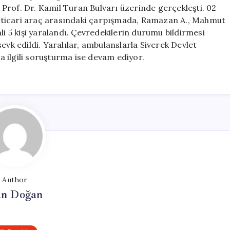
Araç
i Prof. Dr. Kamil Turan Bulvarı üzerinde gerçekleşti. 02
Çarpıştı:
fif ticari araç arasındaki çarpışmada, Ramazan A., Mahmut
5
li 5 kişi yaralandı. Çevredekilerin durumu bildirmesi
Yaralı
 sevk edildi. Yaralılar, ambulanslarla Siverek Devlet
için
la ilgili soruşturma ise devam ediyor.
Author
n Doğan