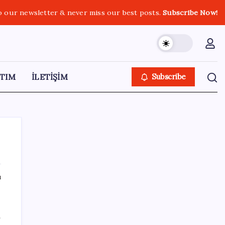
o our newsletter & never miss our best posts.
Subscribe Now!
TIM
İLETİŞİM
Subscribe
ı
SON YAZILAR
ABD, İran-Umman anlaşması sonrası
f
ablukayı kaldıracak