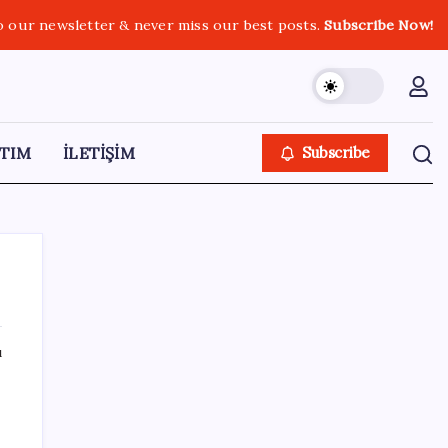
o our newsletter & never miss our best posts.
Subscribe Now!
TIM
İLETİŞİM
Subscribe
ı
SON YAZILAR
Baş dönmesi şikayetiyle hastaneye gitti:
Literatüre geçti: Türkiye’de ilk