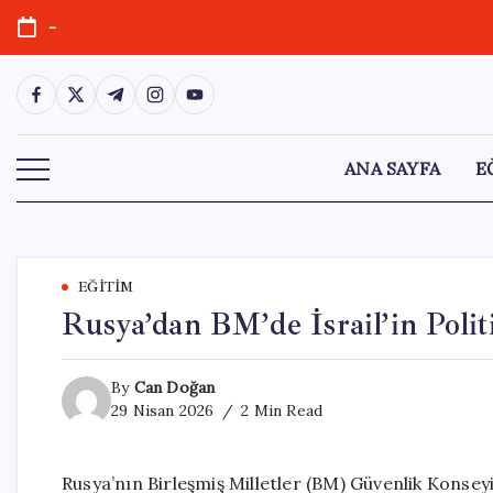
Skip
-
to
content
https://www.facebook.com/
https://twitter.com/
https://t.me/
https://www.instagram.com/
https://youtube.com/
ANA SAYFA
E
EĞITIM
Rusya’dan BM’de İsrail’in Politi
By
Can Doğan
29 Nisan 2026
2 Min Read
Rusya’nın Birleşmiş Milletler (BM) Güvenlik Konseyi