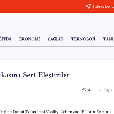
Subscribe t
ĞİTİM
EKONOMİ
SAĞLIK
TEKNOLOJİ
TANI
kasına Sert Eleştiriler
Rusya’dan
yorumlar kapal
BM’de
İsrail’in
Politikasına
Sert
’ndeki Daimi Temsilcisi Vasiliy Nebenzia, “Filistin Sorunu