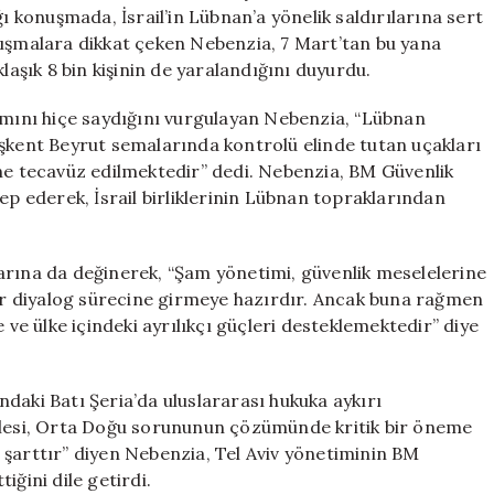
Eleştiriler
konuşmada, İsrail’in Lübnan’a yönelik saldırılarına sert
için
tışmalara dikkat çeken Nebenzia, 7 Mart’tan bu yana
laşık 8 bin kişinin de yaralandığını duyurdu.
ramını hiçe saydığını vurgulayan Nebenzia, “Lübnan
aşkent Beyrut semalarında kontrolü elinde tutan uçakları
ine tecavüz edilmektedir” dedi. Nebenzia, BM Güvenlik
ep ederek, İsrail birliklerinin Lübnan topraklarından
rılarına da değinerek, “Şam yönetimi, güvenlik meselelerine
bir diyalog sürecine girmeye hazırdır. Ancak buna rağmen
 ve ülke içindeki ayrılıkçı güçleri desteklemektedir” diye
ındaki Batı Şeria’da uluslararası hukuka aykırı
selesi, Orta Doğu sorununun çözümünde kritik bir öneme
üm şarttır” diyen Nebenzia, Tel Aviv yönetiminin BM
iğini dile getirdi.