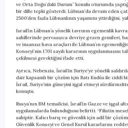
ve Orta Doğu’daki Durum” konulu oturumda yaptığı 
bir dille tepki gösterdi. Lübnan’da devam eden ça
2500’den fazla Lübnanlının yaşamını yitirdiğini, yak
Israil’in Lübnan’a yönelik tavrının egemenlik kav
sahillerinde pervasızca devriye gezen gemileri, b
ve insansız hava araçları ile Lübnan’ın egemenliğ
Konseyi’nin 1701 sayılı kararının uygulanmasını tal
çekilmesi gerektiğini ifade etti.
Ayrıca, Nebenzia, İsrail’in Suriye’ye yönelik saldı
dair kapsamlı bir çözüm için Batı Kudüs ile ciddi 
İsrail, Suriye’nin güneyini işgal etmeyi sürdürmekte
konuştu.
Rusya’nın BM temsilcisi, İsrail’in Gazze ve işgal alt
uygulamalarda bulunduğunu belirtti. “Filistin me
sahiptir. Kalıcı barış ve güvenlik için adil bir çöz
Güvenlik Konseyi ve Genel Kurul kararlarını reddett