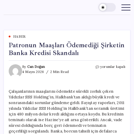
Skip
to
content
HABER
Patronun Maaşları Ödemediği Şirketin
Banka Kredisi Skandalı
Patronun
By
Can Doğan
yorumlar kapalı
Maaşları
4 Mayıs 2026
2 Min Read
Ödemediği
Şirketin
Banka
Çalışanlarının maaşlarını ödemekte sürekli zorluk çeken
Kredisi
Yıldızlar SSS Holding’in, Halkbank’tan aldığı büyük kredi ve
Skandalı
için
sonrasındaki sorunlar gündeme geldi. Sayıştay raporları, 2011
yılında Yıldızlar SSS Holding’in Halkbank’tan seramik üretimi
için 480 milyon dolar kredi aldığını ortaya koydu. Bu kredinin
teminatı olarak ise Hazine’ye ait arsa gösterildi. Ancak, vade
süresi dolduğunda borç geri ödenmedi ve teminatın
geçerliliği sorgulandı. Banka, borcun tahsili için defalarca