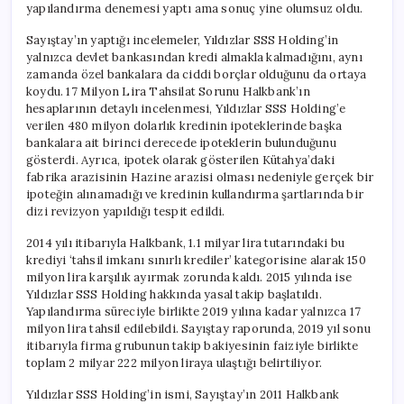
yapılandırma denemesi yaptı ama sonuç yine olumsuz oldu.
Sayıştay’ın yaptığı incelemeler, Yıldızlar SSS Holding’in
yalnızca devlet bankasından kredi almakla kalmadığını, aynı
zamanda özel bankalara da ciddi borçlar olduğunu da ortaya
koydu. 17 Milyon Lira Tahsilat Sorunu Halkbank’ın
hesaplarının detaylı incelenmesi, Yıldızlar SSS Holding’e
verilen 480 milyon dolarlık kredinin ipoteklerinde başka
bankalara ait birinci derecede ipoteklerin bulunduğunu
gösterdi. Ayrıca, ipotek olarak gösterilen Kütahya’daki
fabrika arazisinin Hazine arazisi olması nedeniyle gerçek bir
ipoteğin alınamadığı ve kredinin kullandırma şartlarında bir
dizi revizyon yapıldığı tespit edildi.
2014 yılı itibarıyla Halkbank, 1.1 milyar lira tutarındaki bu
krediyi ‘tahsil imkanı sınırlı krediler’ kategorisine alarak 150
milyon lira karşılık ayırmak zorunda kaldı. 2015 yılında ise
Yıldızlar SSS Holding hakkında yasal takip başlatıldı.
Yapılandırma süreciyle birlikte 2019 yılına kadar yalnızca 17
milyon lira tahsil edilebildi. Sayıştay raporunda, 2019 yıl sonu
itibarıyla firma grubunun takip bakiyesinin faiziyle birlikte
toplam 2 milyar 222 milyon liraya ulaştığı belirtiliyor.
Yıldızlar SSS Holding’in ismi, Sayıştay’ın 2011 Halkbank