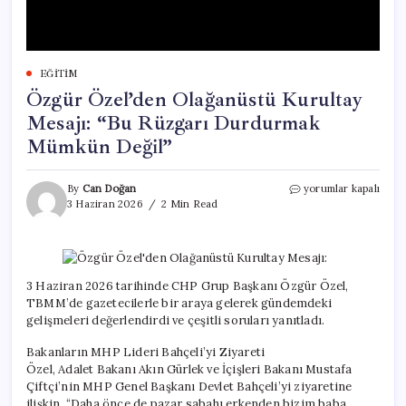
EĞITIM
Özgür Özel’den Olağanüstü Kurultay
Mesajı: “Bu Rüzgarı Durdurmak
Mümkün Değil”
Özgür
By
Can Doğan
yorumlar kapalı
Özel’den
3 Haziran 2026
2 Min Read
Olağanüstü
Kurultay
Mesajı:
“Bu
Rüzgarı
3 Haziran 2026 tarihinde CHP Grup Başkanı Özgür Özel,
Durdurmak
TBMM’de gazetecilerle bir araya gelerek gündemdeki
Mümkün
gelişmeleri değerlendirdi ve çeşitli soruları yanıtladı.
Değil”
için
Bakanların MHP Lideri Bahçeli’yi Ziyareti
Özel, Adalet Bakanı Akın Gürlek ve İçişleri Bakanı Mustafa
Çiftçi’nin MHP Genel Başkanı Devlet Bahçeli’yi ziyaretine
ilişkin, “Daha önce de pazar sabahı erkenden bizim baba