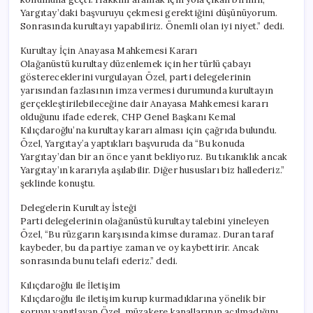
Yargıtay’daki başvuruyu çekmesi gerektiğini düşünüyorum.
Sonrasında kurultayı yapabiliriz. Önemli olan iyi niyet.” dedi.
Kurultay İçin Anayasa Mahkemesi Kararı
Olağanüstü kurultay düzenlemek için her türlü çabayı
göstereceklerini vurgulayan Özel, parti delegelerinin
yarısından fazlasının imza vermesi durumunda kurultayın
gerçekleştirilebileceğine dair Anayasa Mahkemesi kararı
olduğunu ifade ederek, CHP Genel Başkanı Kemal
Kılıçdaroğlu’na kurultay kararı alması için çağrıda bulundu.
Özel, Yargıtay’a yaptıkları başvuruda da “Bu konuda
Yargıtay’dan bir an önce yanıt bekliyoruz. Bu tıkanıklık ancak
Yargıtay’ın kararıyla aşılabilir. Diğer hususları biz hallederiz.”
şeklinde konuştu.
Delegelerin Kurultay İsteği
Parti delegelerinin olağanüstü kurultay talebini yineleyen
Özel, “Bu rüzgarın karşısında kimse duramaz. Duran taraf
kaybeder, bu da partiye zaman ve oy kaybettirir. Ancak
sonrasında bunu telafi ederiz.” dedi.
Kılıçdaroğlu ile İletişim
Kılıçdaroğlu ile iletişim kurup kurmadıklarına yönelik bir
soruyu yanıtlayan Özel, müzakere kanallarının açılmadığını