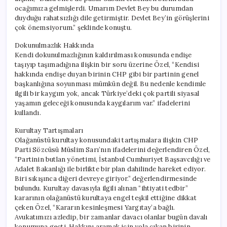
ocağımıza gelmişlerdi. Umarım Devlet Bey bu durumdan
duyduğu rahatsızlığı dile getirmiştir. Devlet Bey’in görüşlerini
çok önemsiyorum.” şeklinde konuştu.
Dokunulmazlık Hakkında
Kendi dokunulmazlığının kaldırılması konusunda endişe
taşıyıp taşımadığına ilişkin bir soru üzerine Özel, “Kendisi
hakkında endişe duyan birinin CHP gibi bir partinin genel
başkanlığına soyunması mümkün değil. Bu nedenle kendimle
ilgili bir kaygım yok, ancak Türkiye’deki çok partili siyasal
yaşamın geleceği konusunda kaygılarım var.” ifadelerini
kullandı.
Kurultay Tartışmaları
Olağanüstü kurultay konusundaki tartışmalara ilişkin CHP
Parti Sözcüsü Müslim Sarı’nın ifadelerini değerlendiren Özel,
“Partinin butlan yönetimi, İstanbul Cumhuriyet Başsavcılığı ve
Adalet Bakanlığı ile birlikte bir plan dahilinde hareket ediyor.
Biri sıkışınca diğeri devreye giriyor.” değerlendirmesinde
bulundu. Kurultay davasıyla ilgili alınan “ihtiyati tedbir”
kararının olağanüstü kurultaya engel teşkil ettiğine dikkat
çeken Özel, “Kararın kesinleşmesi Yargıtay’a bağlı.
Avukatımızı azledip, bir zamanlar davacı olanlar bugün davalı
konumuna geçti. Hakkını aramak için yola çıkan birinin,