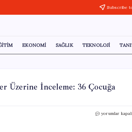
Subscribe t
ĞİTİM
EKONOMİ
SAĞLIK
TEKNOLOJİ
TANI
ler Üzerine İnceleme: 36 Çocuğa
Okul
yorumlar kapal
Saldırıları
Sonrası
Tehditler