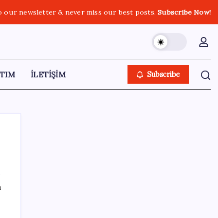
o our newsletter & never miss our best posts.
Subscribe Now!
TIM
İLETİŞİM
Subscribe
SON YAZILAR
ı
‘Çocuk güvenliği’ aykırılığı 1 milyar dolar
ceza getirdi