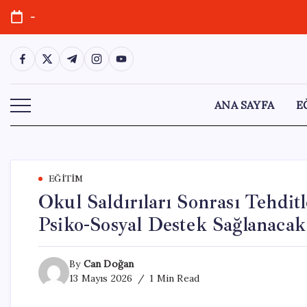
Skip
-
to
content
https://www.facebook.com/
https://twitter.com/
https://t.me/
https://www.instagram.com/
https://youtube.com/
ANA SAYFA
E
EĞITIM
Okul Saldırıları Sonrası Tehdit
Psiko-Sosyal Destek Sağlanacak
By
Can Doğan
13 Mayıs 2026
1 Min Read