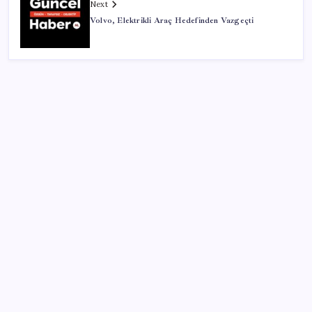
Next
Volvo, Elektrikli Araç Hedefinden Vazgeçti
SON YAZILAR
TBMM Adalet Komisyonu’nda ‘süreç yasası’
gerginliği: İzdiham yaşandı, ezilme tehlikesi
geçirdiler!
Ekran Paylaşımı’nda tehlikeli açık: Mac’e uzaktan
erişim mümkün olabiliyordu