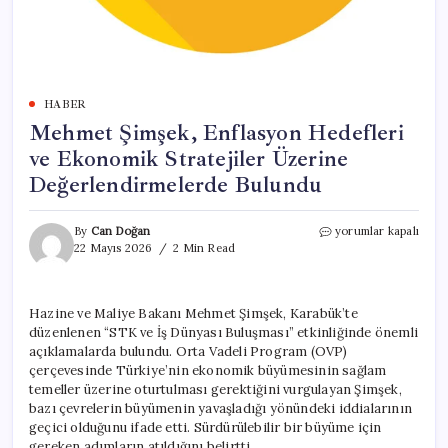
HABER
Mehmet Şimşek, Enflasyon Hedefleri
ve Ekonomik Stratejiler Üzerine
Değerlendirmelerde Bulundu
Mehmet
By
Can Doğan
yorumlar kapalı
Şimşek,
22 Mayıs 2026
2 Min Read
Enflasyon
Hedefleri
ve
Hazine ve Maliye Bakanı Mehmet Şimşek, Karabük’te
Ekonomik
düzenlenen “STK ve İş Dünyası Buluşması” etkinliğinde önemli
Stratejiler
Üzerine
açıklamalarda bulundu. Orta Vadeli Program (OVP)
Değerlendirmelerde
çerçevesinde Türkiye’nin ekonomik büyümesinin sağlam
Bulundu
temeller üzerine oturtulması gerektiğini vurgulayan Şimşek,
için
bazı çevrelerin büyümenin yavaşladığı yönündeki iddialarının
geçici olduğunu ifade etti. Sürdürülebilir bir büyüme için
gereken adımların atıldığını belirtti.