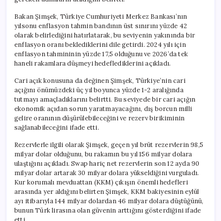
Bakan Şimşek, Türkiye Cumhuriyeti Merkez Bankası’nın
yılsonu enflasyon tahmin bandının üst sınırını yüzde 42
olarak belirlediğini hatırlatarak, bu seviyenin yakınında bir
enflasyon oranı beklediklerini dile getirdi. 2024 yılı için
enflasyon tahmininin yüzde 17,5 olduğunu ve 2026’da tek
haneli rakamlara düşmeyi hedeflediklerini açıkladı.
Cari açık konusuna da değinen Şimşek, Türkiye’nin cari
açığını önümüzdeki üç yıl boyunca yüzde 1-2 aralığında
tutmayı amaçladıklarını belirtti. Bu seviyede bir cari açığın
ekonomik açıdan sorun yaratmayacağını, dış borcun milli
gelire oranının düşürülebileceğini ve rezerv birikiminin
sağlanabileceğini ifade etti.
Rezervlerle ilgili olarak Şimşek, geçen yıl brüt rezervlerin 98,5
milyar dolar olduğunu, bu rakamın bu yıl 156 milyar dolara
ulaştığını açıkladı. Swap hariç net rezervlerin son 12 ayda 90
milyar dolar artarak 30 milyar dolara yükseldiğini vurguladı.
Kur korumalı mevduattan (KKM) çıkışın önemli hedefleri
arasında yer aldığını belirten Şimşek, KKM bakiyesinin eylül
ayı itibarıyla 144 milyar dolardan 46 milyar dolara düştüğünü,
bunun Türk lirasına olan güvenin arttığını gösterdiğini ifade
etti.