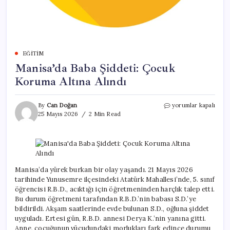
EĞITIM
Manisa’da Baba Şiddeti: Çocuk
Koruma Altına Alındı
Manisa’da
By
Can Doğan
yorumlar kapalı
Baba
25 Mayıs 2026
2 Min Read
Şiddeti:
Çocuk
Koruma
Altına
Alındı
için
Manisa’da yürek burkan bir olay yaşandı. 21 Mayıs 2026
tarihinde Yunusemre ilçesindeki Atatürk Mahallesi’nde, 5. sınıf
öğrencisi R.B.D., acıktığı için öğretmeninden harçlık talep etti.
Bu durum öğretmeni tarafından R.B.D.’nin babası S.D.’ye
bildirildi. Akşam saatlerinde evde bulunan S.D., oğluna şiddet
uyguladı. Ertesi gün, R.B.D. annesi Derya K.’nin yanına gitti.
Anne, çocuğunun vücudundaki morlukları fark edince durumu