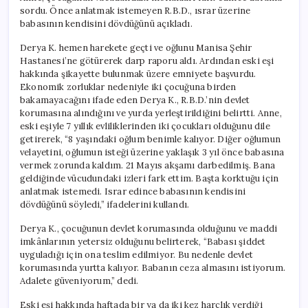
sordu. Önce anlatmak istemeyen R.B.D., ısrar üzerine
babasının kendisini dövdüğünü açıkladı.
Derya K. hemen harekete geçti ve oğlunu Manisa Şehir
Hastanesi’ne götürerek darp raporu aldı. Ardından eski eşi
hakkında şikayette bulunmak üzere emniyete başvurdu.
Ekonomik zorluklar nedeniyle iki çocuğuna birden
bakamayacağını ifade eden Derya K., R.B.D.’nin devlet
korumasına alındığını ve yurda yerleştirildiğini belirtti. Anne,
eski eşiyle 7 yıllık evliliklerinden iki çocukları olduğunu dile
getirerek, “8 yaşındaki oğlum benimle kalıyor. Diğer oğlumun
velayetini, oğlumun isteği üzerine yaklaşık 3 yıl önce babasına
vermek zorunda kaldım. 21 Mayıs akşamı darbedilmiş. Bana
geldiğinde vücudundaki izleri fark ettim. Başta korktuğu için
anlatmak istemedi. Israr edince babasının kendisini
dövdüğünü söyledi,” ifadelerini kullandı.
Derya K., çocuğunun devlet korumasında olduğunu ve maddi
imkânlarının yetersiz olduğunu belirterek, “Babası şiddet
uyguladığı için ona teslim edilmiyor. Bu nedenle devlet
korumasında yurtta kalıyor. Babanın ceza almasını istiyorum.
Adalete güveniyorum,” dedi.
Eski eşi hakkında haftada bir ya da iki kez harçlık verdiği