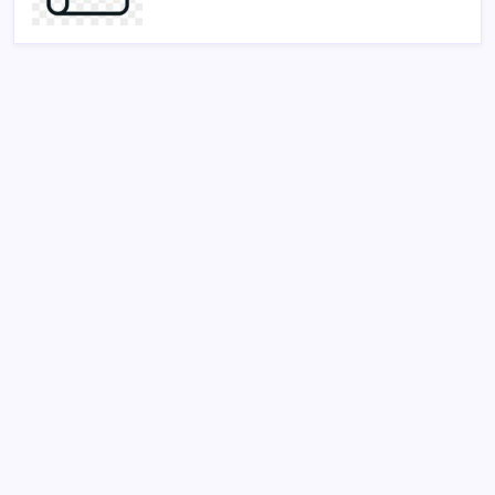
SON YAZILAR
‘Çocuk güvenliği’ aykırılığı 1 milyar dolar ceza getirdi
ABD, İran-Umman anlaşması sonrası ablukayı
kaldıracak
BDDK’den yatırım araçlarına yeni çerçeve: Bireysel
limitlerde kurallar sil baştan
Google Maps’e büyük değişiklik: Oteli bulacak, yemeği
sipariş edecek