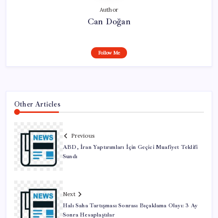
Author
Can Doğan
Follow Me
Other Articles
Previous
ABD, İran Yaptırımları İçin Geçici Muafiyet Teklifi
Sundı
Next
Halı Saha Tartışması Sonrası Bıçaklama Olayı: 3 Ay
Sonra Hesaplaştılar