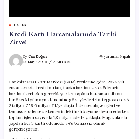
HABER
Kredi Kartı Harcamalarında Tarihi
Zirve!
Kredi
By
Can Doğan
yorumlar kapalı
Kartı
18 Mayıs 2026
2 Min Read
Harcamalarında
Tarihi
Zirve!
Bankalararası Kart Merkezi (BKM) verilerine göre, 2026 yılı
için
Nisan ayında kredi kartları, banka kartları ve ön ödemeli
kartlar üzerinden gerçekleştirilen toplam harcama miktarı,
bir önceki yılın aynı dönemine göre yüzde 44 artış göstererek
2 trilyon 559,6 milyar TL’ye ulaştı. İnternet alışverişleri ve
temassız ödeme sistemlerindeki hızlı büyüme devam ederken,
toplam işlem sayısı da 1,8 milyar adede yaklaştı. Mağazalarda
yapılan her 5 kartlı ödemeden 4’ü temassız olarak
gerçekleştirildi.