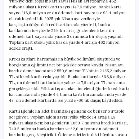
Türkiye’deki toplam kart sayısı Nisan ayı itibarıyla 462
milyona ulaştı. Kredi kartı sayısı 147,6 milyon, banka kartı
sayısı 216,0 milyon ve ön ödemeli kart sayısı ise 98,4 milyon
olarak kaydedildi. 2025 yılı Nisan ayı verileriyle
karşılaştırıldığında kredi kartlarında yüzde 11, banka
kartlarında ise yüzde 2’lik bir artış gözlemlenirken, ön
ödemeli kart sayısında yüzde 3 oranında bir düşüş yaşandı.
Toplam kart stoku yıllık bazda yüzde 4 artışla 462 milyon
adede erişti.
Kredi kartları, harcamaların büyük bölümünü oluşturdu ve
borçlanma eğilimini net bir şekilde ortaya koydu. Nisan ayı
kartlı ödeme hacminin 2.559,6 milyar TL’sinin 2.185,2 milyar
TL’si kredi kartlarıyla yapıldı. Banka kartlarıyla 366,8 milyar
TL, ön ödemeli kartlarla ise yalnızca 7,6 milyar TL harcama
gerçekleştirildi. Yıllık artış oranları incelendiğinde, kredi kartı
harcamalarında yüzde 44, banka kartı harcamalarında yüzde
48, ön ödemeli kartlarda ise yüzde -60’lık düşüş kaydedildi.
Kartlı işlemlerin adet bazındaki gelişimi de benzer bir tablo
sergiliyor. Toplam işlem sayısı yıllık yüzde 14 artışla 1,8
milyara ulaşırken; bu işlemlerin 1.059,7 milyonu kredi kartları,
740,5 milyonu banka kartları ve 32,0 milyonu ön ödemeli
kartlarla gerçekleştirildi. Ödeme adetlerindeki büyüme oranı