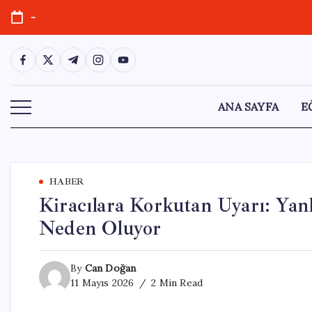
Skip
-
to
content
https://www.facebook.com/
https://twitter.com/
https://t.me/
https://www.instagram.com/
https://youtube.com/
ANA SAYFA
E
HABER
Kiracılara Korkutan Uyarı: Yan
Neden Oluyor
By
Can Doğan
11 Mayıs 2026
2 Min Read