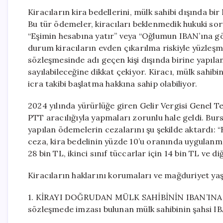
Kiracıların kira bedellerini, mülk sahibi dışında bi
Bu tür ödemeler, kiracıları beklenmedik hukuki sorun
“Eşimin hesabına yatır” veya “Oğlumun IBAN’ına gö
durum kiracıların evden çıkarılma riskiyle yüzleşm
sözleşmesinde adı geçen kişi dışında birine yapıl
sayılabileceğine dikkat çekiyor. Kiracı, mülk sahi
icra takibi başlatma hakkına sahip olabiliyor.
2024 yılında yürürlüğe giren Gelir Vergisi Genel Te
PTT aracılığıyla yapmaları zorunlu hale geldi. B
yapılan ödemelerin cezalarını şu şekilde aktardı: “
ceza, kira bedelinin yüzde 10’u oranında uygulanmak
28 bin TL, ikinci sınıf tüccarlar için 14 bin TL ve d
Kiracıların haklarını korumaları ve mağduriyet ya
1. KİRAYI DOĞRUDAN MÜLK SAHİBİNİN IBAN’INA YA
sözleşmede imzası bulunan mülk sahibinin şahsi I