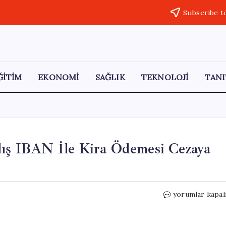
Subscribe t
ĞİTİM
EKONOMİ
SAĞLIK
TEKNOLOJİ
TANI
lış IBAN İle Kira Ödemesi Cezaya
Kiracılara
yorumlar kapal
Korkutan
Uyarı:
Yanlış