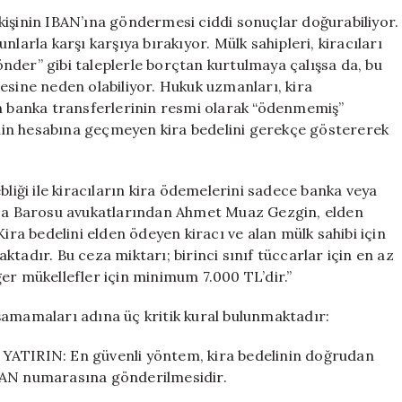
IBAN
r kişinin IBAN’ına göndermesi ciddi sonuçlar doğurabiliyor.
İle
larla karşı karşıya bırakıyor. Mülk sahipleri, kiracıları
Kira
nder” gibi taleplerle borçtan kurtulmaya çalışsa da, bu
Ödemesi
esine neden olabiliyor. Hukuk uzmanları, kira
Cezaya
an banka transferlerinin resmi olarak “ödenmemiş”
Neden
binin hesabına geçmeyen kira bedelini gerekçe göstererek
Oluyor
için
bliği ile kiracıların kira ödemelerini sadece banka veya
ursa Barosu avukatlarından Ahmet Muaz Gezgin, elden
Kira bedelini elden ödeyen kiracı ve alan mülk sahibi için
tadır. Bu ceza miktarı; birinci sınıf tüccarlar için en az
iğer mükellefler için minimum 7.000 TL’dir.”
şamamaları adına üç kritik kural bulunmaktadır:
TIRIN: En güvenli yöntem, kira bedelinin doğrudan
BAN numarasına gönderilmesidir.