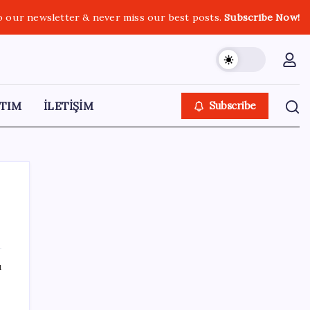
o our newsletter & never miss our best posts.
Subscribe Now!
TIM
İLETİŞİM
Subscribe
SON YAZILAR
ı
BDDK’den yatırım araçlarına yeni çerçeve:
Bireysel limitlerde kurallar sil baştan