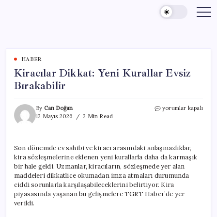
Skip
to
content
HABER
Kiracılar Dikkat: Yeni Kurallar Evsiz
Bırakabilir
Kiracılar
By
Can Doğan
yorumlar kapalı
Dikkat:
12 Mayıs 2026
2 Min Read
Yeni
Kurallar
Evsiz
Son dönemde ev sahibi ve kiracı arasındaki anlaşmazlıklar,
Bırakabilir
kira sözleşmelerine eklenen yeni kurallarla daha da karmaşık
için
bir hale geldi. Uzmanlar, kiracıların, sözleşmede yer alan
maddeleri dikkatlice okumadan imza atmaları durumunda
ciddi sorunlarla karşılaşabileceklerini belirtiyor. Kira
piyasasında yaşanan bu gelişmelere TGRT Haber’de yer
verildi.