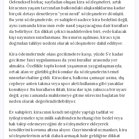
Geleneksel birkaç sayfadan oluşan kira sözleşmeleri, artık
kiracının yaşam tarzından balkondaki alışkanlıklarına kadar
birçok detayı denetleyen “yeni nesil” sözleşmelere dönüştü.
Bu yeni sözleşmelerde, ev sahipleri sadece kira bedelini değil,
aynı zamanda kiracının evde nasıl yaşayacağına dair kuralları
da belirliyor. En dikkat çekici maddelerden biri, evde kalacak
kişi sayısının sınırlanması. Bu sınırın aşılması, kiracı için
doğrudan tahliye nedeni olarak sözleşmelere dahil ediliyor.
Kira ödemelerinde olası gecikmelere karşı, yüzde 5’e kadar
gecikme faizi uygulanması da yeni kurallar arasında yer
almakta. Özellikle toplu konut yaşamının yaygınlaşmasıyla,
ortak alan ve gürültü gibi konular da sözleşmelerin temel
unsurları haline geldi. Kiracılara, balkona çamaşır asma, dış
cepheye anten takma veya spor aleti kullanma gibi yasaklar
konuluyor. Bu kuralların ihlali, kiracılar için yalnızca bir uyarı
değil, aynı zamanda mahkemeye gitme sürecini başlatan bir
neden olarak değerlendirilebiliyor.
Ev sahipleri, kiracının kendi isteğiyle yaptığı tadilat ve
iyileştirmeler için mülk sahibinden herhangi bir bedel veya
hak talep edemeyeceğini de sözleşmelere ekleyerek
kendilerini koruma altına alıyor. Gayrimenkul uzmanları, kira
sözleşmelerinin artık daha karmaşık hale geldiğine dikkat