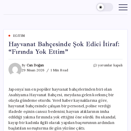
Skip
to
content
EĞITIM
Hayvanat Bahçesinde Şok Edici İtiraf:
“Fırında Yok Ettim”
Hayvanat
By
Can Doğan
yorumlar kapalı
Bahçesinde
29 Nisan 2026
1 Min Read
Şok
Edici
İtiraf:
Japonya’nın en popüler hayvanat bahçelerinden biri olan
“Fırında
Asahiyama Hayvanat Bahçesi, meydana gelen korkunç bir
Yok
Ettim”
olayla gündeme oturdu. Yerel haber kaynaklarına göre,
için
hayvanat bahçesinde çalışan bir personel, polise verdiği
ifadede eşinin cansız bedenini, hayvan atıklarının imha
edildiği yakma fırınında yok ettiğini öne sürdü. Bu skandal,
kayıp bir kadınla ilgili olarak yapılan başvurunun ardından
başlatılan soruşturma ile gün yüzüne çıktı.