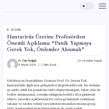
Skip
to
content
EĞITIM
Hantavirüs Üzerine Profesörden
Önemli Açıklama: “Panik Yapmaya
Gerek Yok, Önlemler Alınmalı”
Hantavirüs
By
Can Doğan
yorumlar kapalı
Üzerine
11 Mayıs 2026
2 Min Read
Profesörden
Önemli
Açıklama:
Enfeksiyon Hastalıkları Uzmanı Prof. Dr. Duran Tok,
“Panik
hantavirüsle ilgili son gelişmeleri değerlendirerek, bu virüsün
Yapmaya
Gerek
şu anda ciddi bir pandemi riski oluşturmadığını, fakat yine de
Yok,
tedbir alınmasının zorunlu olduğunu belirtti. Son günlerde
Önlemler
Güney Amerika açıklarında bir yolcu gemisinde rastlanan
Alınmalı”
vakalar ve Andes virüsü varyantının insandan insana geçiş
için
riski, hantavirüsü hem küresel hem de yerel sağlık