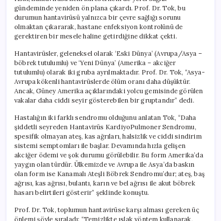
gündeminde yeniden ön plana çıkardı. Prof. Dr. Tok, bu
durumun hantavirüsü yalnızca bir çevre sağlığı sorunu
olmaktan çıkararak, hastane enfeksiyon kontrolünü de
gerektiren bir mesele haline getirdiğine dikkat çekti.
Hantavirüsler, geleneksel olarak ‘Eski Dünya’ (Avrupa/Asya –
böbrek tutulumlu) ve ‘Yeni Dünya’ (Amerika – akciğer
tutulumlu) olarak iki gruba ayrılmaktadır. Prof. Dr. Tok, “Asya-
Avrupa kökenli hantavirüslerde ölüm oranı daha düşüktür.
Ancak, Güney Amerika açıklarındaki yolcu gemisinde görülen
vakalar daha ciddi seyir gösterebilen bir gruptandır” dedi.
Hastalığın iki farklı sendromu olduğunu anlatan Tok, “Daha
şiddetli seyreden Hantavirüs KardiyoPulmoner Sendromu,
spesifik olmayan ateş, kas ağrıları, halsizlik ve ciddi sindirim
sistemi semptomları ile başlar. Devamında hızla gelişen
akciğer ödemi ve şok durumu görülebilir. Bu form Amerika’da
yaygın olan türdür. Ülkemizde ve Avrupa ile Asya’da baskın
olan form ise Kanamalı Ateşli Böbrek Sendromu’dur; ateş, baş
ağrısı, kas ağrısı, bulantı, karın ve bel ağrısı ile akut böbrek
hasarı belirtileri gösterir” şeklinde konuştu.
Prof. Dr. Tok, toplumun hantavirüse karşı alması gereken üç
önlemi şöyle sıraladı: “Temizlikte ıslak yöntem kullanarak,