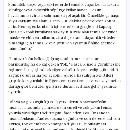
kömürlük, depo veya eski evlerde temizlik yaparken asla kuru
süpürge veya elektrikli süpürge kullanmayın. Tozun
havalanması virüsü solumanıza yol açabilir. Öncelikle çamaşır
suyu karışımıyla alanı ıslatıp 5-10 dakika bekledikten sonra
silin. Kemirgen kontrolü içinse, evlerin girişlerini kapatıp,
gıdaları kapalı kutularda saklayın. Kırsal alan temizliklerinde
maske ve eldiven kullanın, zira dış ortama dayanıklı virüsler
olmadığı için temizlik ve hijyen ile yayılımın önüne geçmek
mümkündür.”
Hantavirüsün halk sağlığı açısından bazı zorluklar
barındırdığına dikkat çeken Tok, “Hastalık nadir görülmesine
rağmen, bulaştığında akciğer ve böbrek yetmezliği gibi ciddi
sağlık sorunlarına yol açabilir. Ayrıca, hastalığın belirtileri
grip ile karıştırılabilir. Eğer kemirgen teması varsa veya nefes
darlığı gibi belirtiler gelişirse durum acil hale gelir” şeklinde
uyardı.
Dünya Sağlık Örgütü (DSÖ) yetkililerinin hantavirüsün
insanlar arasında yalnızca uzun süreli ve çok yakın temas
yoluyla yayıldığını belirttiğini ifade eden Tok, “İnsandan
insana bulaşma Andes suşuna özgüdür ve son derece nadirdir.
Ayrıca, toz ve enfekte kemirgen dışkıları ile bulaşması
dolayısıyla küresel bir pandemi riski düşüktür. Hantavirüs şu