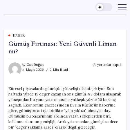
Skip
to
content
HABER
Gümüş Fırtınası: Yeni Güvenli Liman
mı?
Gümüş
By
Can Doğan
yorumlar kapalı
Fırtınası:
14 Mayıs 2026
2 Min Read
Yeni
Güvenli
Liman
Küresel piyasalarda gümüşün yükselişi dikkat çekiyor. Son
mı?
haftada yüzde 15 değer kazanan ons gümüş, 88 dolara ulaşarak
için
yılbaşından bu yana yatırımcısına yaklaşık yüzde 20 kazanç
sağladı. Ekonomim gazetesinden Evrim Küçük’ün haberine
göre, gümüş bu artışla birlikte “yılın yıldızı” olmaya aday.
Gümüşün bu başarısının ardında yatan sebeplerden biri,
kullanım alanının genişliği. Artık yatırımcılar, gümüşü sadece
bir “değer saklama aracı” olarak değil, geleceğin