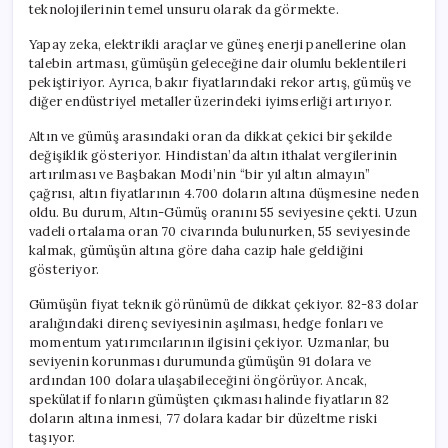
teknolojilerinin temel unsuru olarak da görmekte.
Yapay zeka, elektrikli araçlar ve güneş enerji panellerine olan
talebin artması, gümüşün geleceğine dair olumlu beklentileri
pekiştiriyor. Ayrıca, bakır fiyatlarındaki rekor artış, gümüş ve
diğer endüstriyel metaller üzerindeki iyimserliği artırıyor.
Altın ve gümüş arasındaki oran da dikkat çekici bir şekilde
değişiklik gösteriyor. Hindistan’da altın ithalat vergilerinin
artırılması ve Başbakan Modi’nin “bir yıl altın almayın”
çağrısı, altın fiyatlarının 4.700 doların altına düşmesine neden
oldu. Bu durum, Altın-Gümüş oranını 55 seviyesine çekti. Uzun
vadeli ortalama oran 70 civarında bulunurken, 55 seviyesinde
kalmak, gümüşün altına göre daha cazip hale geldiğini
gösteriyor.
Gümüşün fiyat teknik görünümü de dikkat çekiyor. 82-83 dolar
aralığındaki direnç seviyesinin aşılması, hedge fonları ve
momentum yatırımcılarının ilgisini çekiyor. Uzmanlar, bu
seviyenin korunması durumunda gümüşün 91 dolara ve
ardından 100 dolara ulaşabileceğini öngörüyor. Ancak,
spekülatif fonların gümüşten çıkması halinde fiyatların 82
doların altına inmesi, 77 dolara kadar bir düzeltme riski
taşıyor.