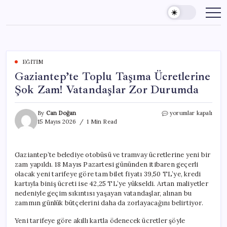
Skip
to
content
EĞITIM
Gaziantep’te Toplu Taşıma Ücretlerine
Şok Zam! Vatandaşlar Zor Durumda
Gaziantep’te
By
Can Doğan
yorumlar kapalı
Toplu
15 Mayıs 2026
1 Min Read
Taşıma
Ücretlerine
Şok
Gaziantep’te belediye otobüsü ve tramvay ücretlerine yeni bir
Zam!
zam yapıldı. 18 Mayıs Pazartesi gününden itibaren geçerli
Vatandaşlar
Zor
olacak yeni tarifeye göre tam bilet fiyatı 39,50 TL’ye, kredi
Durumda
kartıyla biniş ücreti ise 42,25 TL’ye yükseldi. Artan maliyetler
için
nedeniyle geçim sıkıntısı yaşayan vatandaşlar, alınan bu
zammın günlük bütçelerini daha da zorlayacağını belirtiyor.
Yeni tarifeye göre akıllı kartla ödenecek ücretler şöyle