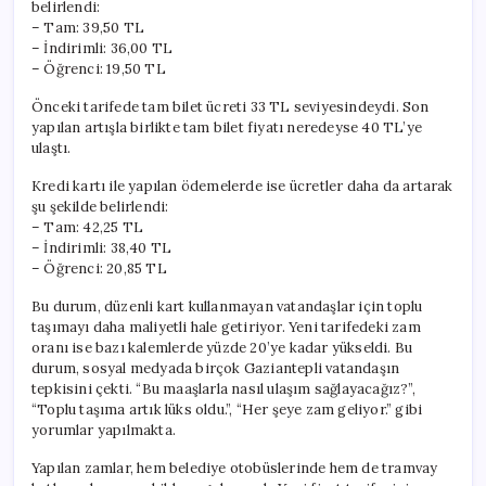
belirlendi:
– Tam: 39,50 TL
– İndirimli: 36,00 TL
– Öğrenci: 19,50 TL
Önceki tarifede tam bilet ücreti 33 TL seviyesindeydi. Son
yapılan artışla birlikte tam bilet fiyatı neredeyse 40 TL’ye
ulaştı.
Kredi kartı ile yapılan ödemelerde ise ücretler daha da artarak
şu şekilde belirlendi:
– Tam: 42,25 TL
– İndirimli: 38,40 TL
– Öğrenci: 20,85 TL
Bu durum, düzenli kart kullanmayan vatandaşlar için toplu
taşımayı daha maliyetli hale getiriyor. Yeni tarifedeki zam
oranı ise bazı kalemlerde yüzde 20’ye kadar yükseldi. Bu
durum, sosyal medyada birçok Gaziantepli vatandaşın
tepkisini çekti. “Bu maaşlarla nasıl ulaşım sağlayacağız?”,
“Toplu taşıma artık lüks oldu.”, “Her şeye zam geliyor.” gibi
yorumlar yapılmakta.
Yapılan zamlar, hem belediye otobüslerinde hem de tramvay