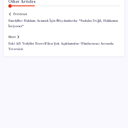
Other Articles
Previous
Emekliler Hakkını Aramak İçin Meydanlarda: “Sadaka Değil, Hakkımızı
İstiyoruz”
Next
Eski AB Yetkilisi Borrell’den Şok Açıklamalar: Uluslararası Arenada
Yetersiziz
SON YAZILAR
‘Çocuk güvenliği’ aykırılığı 1 milyar dolar ceza getirdi