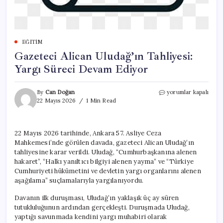
EĞITIM
Gazeteci Alican Uludağ’ın Tahliyesi:
Yargı Süreci Devam Ediyor
Gazeteci
By
Can Doğan
yorumlar kapalı
Alican
22 Mayıs 2026
1 Min Read
Uludağ’ın
Tahliyesi:
Yargı
22 Mayıs 2026 tarihinde, Ankara 57. Asliye Ceza
Süreci
Mahkemesi’nde görülen davada, gazeteci Alican Uludağ’ın
Devam
Ediyor
tahliyesine karar verildi. Uludağ, “Cumhurbaşkanına alenen
için
hakaret”, “Halkı yanıltıcı bilgiyi alenen yayma” ve “Türkiye
Cumhuriyeti hükümetini ve devletin yargı organlarını alenen
aşağılama” suçlamalarıyla yargılanıyordu.
Davanın ilk duruşması, Uludağ’ın yaklaşık üç ay süren
tutukluluğunun ardından gerçekleşti. Duruşmada Uludağ,
yaptığı savunmada kendini yargı muhabiri olarak