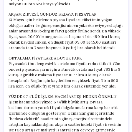
milyon 141 bin 623 liraya yükseldi.
AKŞAM ZİRVESİ, GÜNDÜZ BEDAVA FIRSATLAR
13 Mayıs için belirlenen piyasa fiyatları, tüketimin yoğun
olduğu saatler ile güneş enerjisinin en yüksek seviyeye ulaştığı
anlar arasındaki belirgin farkı gözler önüne serdi. En yüksek
fiyat, saat 20.00’de megavatsaat başına 4 bin 490 lira 1 kuruş
olarak kaydedilirken, en düşük fiyat 09.00 ile 15.00 saatleri
arasında tam 7 saat boyunca 0 (sıfır) lira olarak belirlendi.
ORTALAMA FİYATLARDA BÜYÜK FARK
Piyasadaki bu dengesizlik, ortalama fiyatları da etkiledi. Gün
öncesi piyasada yarın için aritmetik ortalama fiyat 793 lira 8
kuruş, ağırlıklı ortalama fiyat ise 1077 lira 4 kuruş olarak
hesaplandı. Bugün için kaydedilen en yüksek fiyat 3 bin 600
lira iken, en düşük fiyat yine 0 lira olarak sistemde yer aldı.
YÜZDE 67,4’LÜK İŞLEM HACMİ ARTIŞI NEDEN ÖNEMLİ?
İşlem hacmindeki yüzde 67,4’lük büyük artış, piyasa
katılımcılarının yarınki fiyat dalgalanmalarına karşı hazırlık
içerisinde olduğunu gösteriyor. Uzmanlar, gün içerisinde
“bedava elektrik” saatlerinin güneş enerjisi üretimindeki
artıştan kaynaklandığını, akşam saatlerindeki fiyat zirvesinin
ise talep artışı ve maliyetli santrallerin devreye girmesiyle