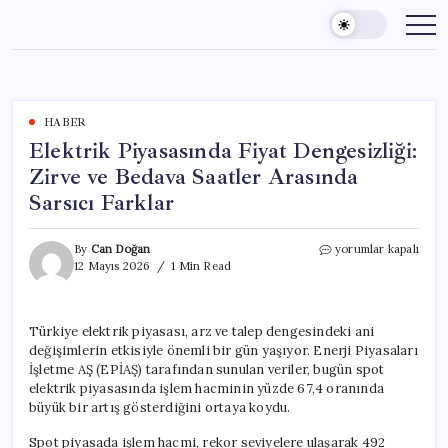
Skip
to
content
HABER
Elektrik Piyasasında Fiyat Dengesizliği:
Zirve ve Bedava Saatler Arasında
Sarsıcı Farklar
Elektrik
By
Can Doğan
yorumlar kapalı
Piyasasında
12 Mayıs 2026
1 Min Read
Fiyat
Dengesizliği:
Zirve
Türkiye elektrik piyasası, arz ve talep dengesindeki ani
ve
değişimlerin etkisiyle önemli bir gün yaşıyor. Enerji Piyasaları
Bedava
Saatler
İşletme AŞ (EPİAŞ) tarafından sunulan veriler, bugün spot
Arasında
elektrik piyasasında işlem hacminin yüzde 67,4 oranında
Sarsıcı
büyük bir artış gösterdiğini ortaya koydu.
Farklar
için
Spot piyasada işlem hacmi, rekor seviyelere ulaşarak 492