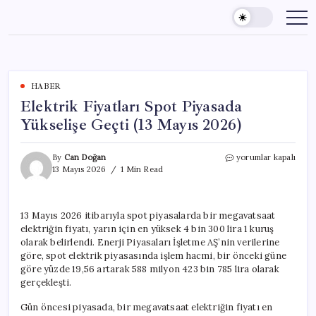
Skip
to
content
HABER
Elektrik Fiyatları Spot Piyasada
Yükselişe Geçti (13 Mayıs 2026)
Elektrik
By
Can Doğan
yorumlar kapalı
Fiyatları
13 Mayıs 2026
1 Min Read
Spot
Piyasada
Yükselişe
13 Mayıs 2026 itibarıyla spot piyasalarda bir megavatsaat
Geçti
elektriğin fiyatı, yarın için en yüksek 4 bin 300 lira 1 kuruş
(13
Mayıs
olarak belirlendi. Enerji Piyasaları İşletme AŞ’nin verilerine
2026)
göre, spot elektrik piyasasında işlem hacmi, bir önceki güne
için
göre yüzde 19,56 artarak 588 milyon 423 bin 785 lira olarak
gerçekleşti.
Gün öncesi piyasada, bir megavatsaat elektriğin fiyatı en