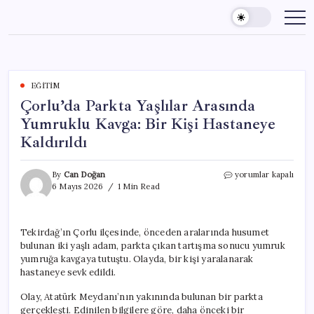
Skip
to
content
EĞITIM
Çorlu’da Parkta Yaşlılar Arasında
Yumruklu Kavga: Bir Kişi Hastaneye
Kaldırıldı
Çorlu’da
By
Can Doğan
yorumlar kapalı
Parkta
6 Mayıs 2026
1 Min Read
Yaşlılar
Arasında
Yumruklu
Tekirdağ’ın Çorlu ilçesinde, önceden aralarında husumet
Kavga:
bulunan iki yaşlı adam, parkta çıkan tartışma sonucu yumruk
Bir
Kişi
yumruğa kavgaya tutuştu. Olayda, bir kişi yaralanarak
Hastaneye
hastaneye sevk edildi.
Kaldırıldı
için
Olay, Atatürk Meydanı’nın yakınında bulunan bir parkta
gerçekleşti. Edinilen bilgilere göre, daha önceki bir