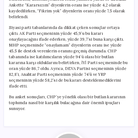
için
Ankette “Kararsızım” diyenlerin oranı ise yüzde 4,2 olarak
kaydedilirken, “Fikrim yok” diyenlerin oranı yüzde 7,5 olarak
belirlendi.
Siyasi parti tabanlarında da dikkat çeken sonuçlar ortaya
çıktı. AK Parti seçmeninin yüzde 45,9’u bu kararı
onaylayacağını ifade ederken, yüzde 39,7’si buna karşı çıktı.
MHP seçmeninde “onaylamam” diyenlerin oranı ise yüzde
45,5 ile destek verenlerin oranını geçmiş durumda. CHP
tabanında ise katılımcıların yüzde 94’ü olası bir butlan
kararına karşı olduklarını belirtirken, İYİ Parti seçmeninde bu
oran yüzde 86,7 oldu. Ayrıca, DEVA Partisi seçmeninin yüzde
82,8’i, Anahtar Parti seçmeninin yüzde 74’ü ve YRP
seçmeninin yüzde 58,2’si de bu kararı desteklemediklerini
ifade etti.
Bu anket sonuçları, CHP’ye yönelik olası bir butlan kararının
toplumda nasıl bir karşılık bulacağına dair önemli ipuçları
sunuyor.