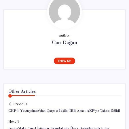
Author
Can Doğan
Follow Me
Other Articles
Previous
CHP’li Yavuzyılmaz’dan Çarpıcı İddia: İBB Aracı AKP’ye Tahsis Edildi
Next
Bartın’daki Cinsel İstismar Skandalında Üvey Babadan Şok Eden