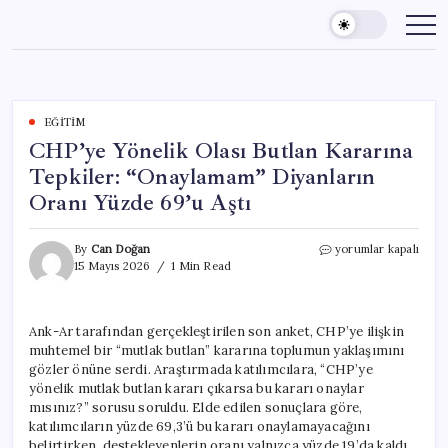
Skip
to
content
EĞITIM
CHP’ye Yönelik Olası Butlan Kararına
Tepkiler: “Onaylamam” Diyanların
Oranı Yüzde 69’u Aştı
CHP’ye
By
Can Doğan
yorumlar kapalı
Yönelik
15 Mayıs 2026
1 Min Read
Olası
Butlan
Kararına
Ank-Ar tarafından gerçekleştirilen son anket, CHP’ye ilişkin
Tepkiler:
muhtemel bir “mutlak butlan” kararına toplumun yaklaşımını
“Onaylamam”
Diyanların
gözler önüne serdi. Araştırmada katılımcılara, “CHP’ye
Oranı
yönelik mutlak butlan kararı çıkarsa bu kararı onaylar
Yüzde
mısınız?” sorusu soruldu. Elde edilen sonuçlara göre,
69’u
katılımcıların yüzde 69,3’ü bu kararı onaylamayacağını
Aştı
belirtirken, destekleyenlerin oranı yalnızca yüzde 19’da kaldı.