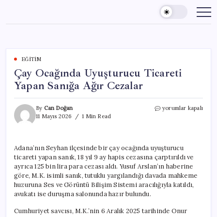
Skip
to
content
EĞITIM
Çay Ocağında Uyuşturucu Ticareti
Yapan Sanığa Ağır Cezalar
Çay
By
Can Doğan
yorumlar kapalı
Ocağında
11 Mayıs 2026
1 Min Read
Uyuşturucu
Ticareti
Yapan
Adana’nın Seyhan ilçesinde bir çay ocağında uyuşturucu
Sanığa
ticareti yapan sanık, 18 yıl 9 ay hapis cezasına çarptırıldı ve
Ağır
Cezalar
ayrıca 125 bin lira para cezası aldı. Yusuf Arslan’ın haberine
için
göre, M.K. isimli sanık, tutuklu yargılandığı davada mahkeme
huzuruna Ses ve Görüntü Bilişim Sistemi aracılığıyla katıldı,
avukatı ise duruşma salonunda hazır bulundu.
Cumhuriyet savcısı, M.K.’nin 6 Aralık 2025 tarihinde Onur