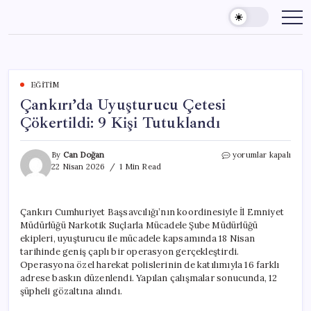
Skip
to
content
EĞITIM
Çankırı’da Uyuşturucu Çetesi
Çökertildi: 9 Kişi Tutuklandı
Çankırı’da
By
Can Doğan
yorumlar kapalı
Uyuşturucu
22 Nisan 2026
1 Min Read
Çetesi
Çökertildi:
9
Çankırı Cumhuriyet Başsavcılığı’nın koordinesiyle İl Emniyet
Kişi
Müdürlüğü Narkotik Suçlarla Mücadele Şube Müdürlüğü
Tutuklandı
için
ekipleri, uyuşturucu ile mücadele kapsamında 18 Nisan
tarihinde geniş çaplı bir operasyon gerçekleştirdi.
Operasyona özel harekat polislerinin de katılımıyla 16 farklı
adrese baskın düzenlendi. Yapılan çalışmalar sonucunda, 12
şüpheli gözaltına alındı.