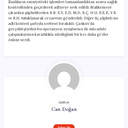
Zanlıların emniyetteki işlemleri tamamlandıktan sonra sağlık
kontrolünden geçirilerek adliyeye sevk edildi. Mahkemeye
çıkarılan şüphelilerden B.B, E.Y, E.D, M.D, B.Ç, H.U, S.E.E, Y.B.
ve R.H. tutuklanarak cezaevine gönderildi. Diğer üç şüpheli ise
adli kontrol şartıyla serbest bırakıldı. Çankırı’da
gerçekleştirilen bu operasyon, uyuşturucu ile mücadele
çalışmalarının kararlılıkla sürdüğünü bir kez daha gözler
önüne serdi.
Author
Can Doğan
Follow Me