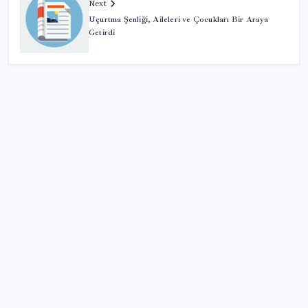
Next
Uçurtma Şenliği, Aileleri ve Çocukları Bir Araya
Getirdi
SON YAZILAR
Ev ve arsa alıp satacaklar dikkat! Bu kritik adımı
atlayan satış yapamayacak
Kâğıt para tarih oldu: Yeni banknotlar makinede
yıkansa bile bozulmuyor
Özgür Özel’den açlık grevindeki şehit aileleri ve