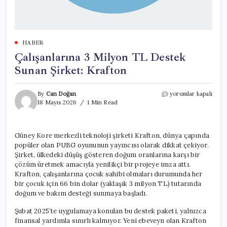
HABER
Çalışanlarına 3 Milyon TL Destek
Sunan Şirket: Krafton
Çalışanlarına
By
Can Doğan
yorumlar kapalı
3
18 Mayıs 2026
1 Min Read
Milyon
TL
Destek
Güney Kore merkezli teknoloji şirketi Krafton, dünya çapında
Sunan
popüler olan PUBG oyununun yayıncısı olarak dikkat çekiyor.
Şirket:
Krafton
Şirket, ülkedeki düşüş gösteren doğum oranlarına karşı bir
için
çözüm üretmek amacıyla yenilikçi bir projeye imza attı.
Krafton, çalışanlarına çocuk sahibi olmaları durumunda her
bir çocuk için 66 bin dolar (yaklaşık 3 milyon TL) tutarında
doğum ve bakım desteği sunmaya başladı.
Şubat 2025’te uygulamaya konulan bu destek paketi, yalnızca
finansal yardımla sınırlı kalmıyor. Yeni ebeveyn olan Krafton