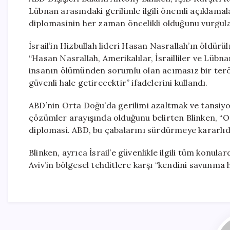
Lübnan arasındaki gerilimle ilgili önemli açıklam
diplomasinin her zaman öncelikli olduğunu vurgula
İsrail’in Hizbullah lideri Hasan Nasrallah’ın öldür
“Hasan Nasrallah, Amerikalılar, İsrailliler ve Lübnan
insanın ölümünden sorumlu olan acımasız bir terör
güvenli hale getirecektir” ifadelerini kullandı.
ABD’nin Orta Doğu’da gerilimi azaltmak ve tansiyo
çözümler arayışında olduğunu belirten Blinken, “Ort
diplomasi. ABD, bu çabalarını sürdürmeye kararlıdı
Blinken, ayrıca İsrail’e güvenlikle ilgili tüm konu
Aviv’in bölgesel tehditlere karşı “kendini savunma 