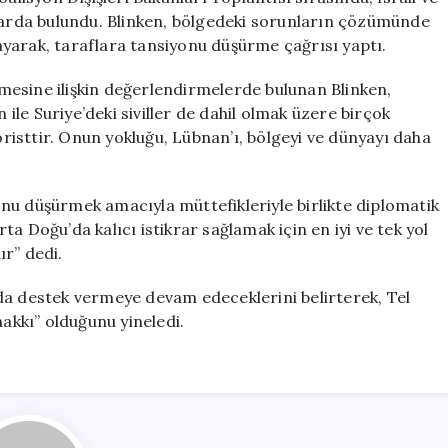
Daha
alarda bulundu. Blinken, bölgedeki sorunların çözümünde
Güvenli
yarak, taraflara tansiyonu düşürme çağrısı yaptı.
için
ülmesine ilişkin değerlendirmelerde bulunan Blinken,
 ile Suriye’deki siviller de dahil olmak üzere birçok
isttir. Onun yokluğu, Lübnan’ı, bölgeyi ve dünyayı daha
nu düşürmek amacıyla müttefikleriyle birlikte diplomatik
a Doğu’da kalıcı istikrar sağlamak için en iyi ve tek yol
r” dedi.
larda destek vermeye devam edeceklerini belirterek, Tel
hakkı” olduğunu yineledi.