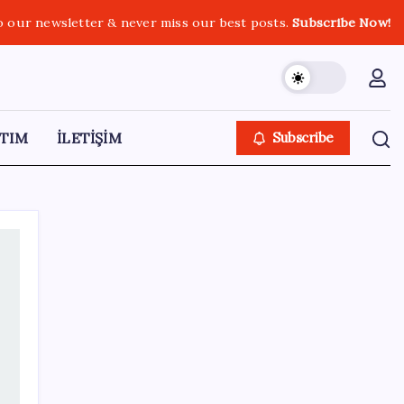
o our newsletter & never miss our best posts.
Subscribe Now!
TIM
İLETİŞİM
Subscribe
SON YAZILAR
‘Çocuk güvenliği’ aykırılığı 1 milyar dolar
ceza getirdi