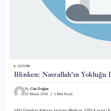
EĞITIM
Blinken: Nasrallah’ın Yokluğu
By
Can Doğan
22 Mayıs 2026
1 Min Read
ABD Dışişleri Bakanı Antony Blinken, IŞİD Karşıtı Ko