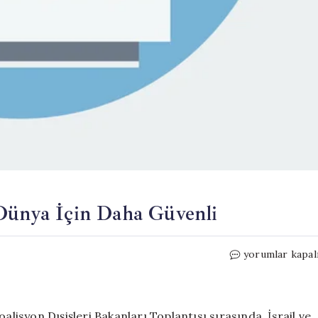
 Dünya İçin Daha Güvenli
Blinken:
yorumlar kapal
Nasrallah’ın
Yokluğu
Dünya
İçin
alisyon Dışişleri Bakanları Toplantısı sırasında, İsrail ve