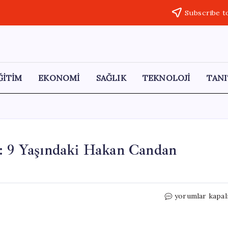
Subscribe t
ĞİTİM
EKONOMİ
SAĞLIK
TEKNOLOJİ
TANI
ı: 9 Yaşındaki Hakan Candan
Aydın’da
yorumlar kapal
Çapa
Makinesi
Faciası: