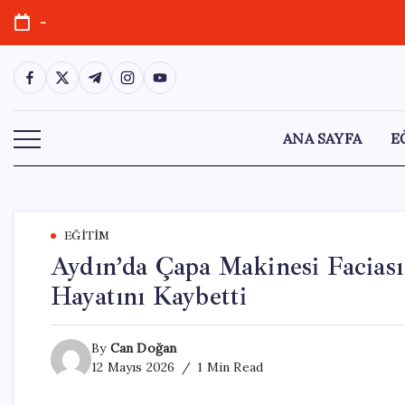
Skip
-
to
content
https://www.facebook.com/
https://twitter.com/
https://t.me/
https://www.instagram.com/
https://youtube.com/
ANA SAYFA
E
EĞITIM
Aydın’da Çapa Makinesi Facias
Hayatını Kaybetti
By
Can Doğan
12 Mayıs 2026
1 Min Read