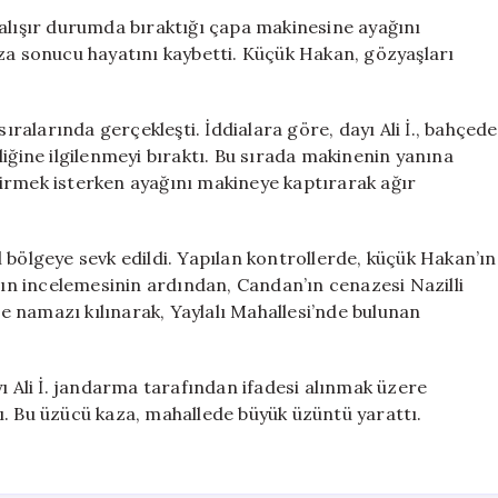
9
çalışır durumda bıraktığı çapa makinesine ayağını
Yaşındaki
aza sonucu hayatını kaybetti. Küçük Hakan, gözyaşları
Hakan
Candan
Hayatını
sıralarında gerçekleşti. İddialara göre, dayı Ali İ., bahçede
Kaybetti
liğine ilgilenmeyi bıraktı. Bu sırada makinenin yanına
için
irmek isterken ayağını makineye kaptırarak ağır
 bölgeye sevk edildi. Yapılan kontrollerde, küçük Hakan’ın
’nın incelemesinin ardından, Candan’ın cenazesi Nazilli
 namazı kılınarak, Yaylalı Mahallesi’nde bulunan
ı Ali İ. jandarma tarafından ifadesi alınmak üzere
ı. Bu üzücü kaza, mahallede büyük üzüntü yarattı.