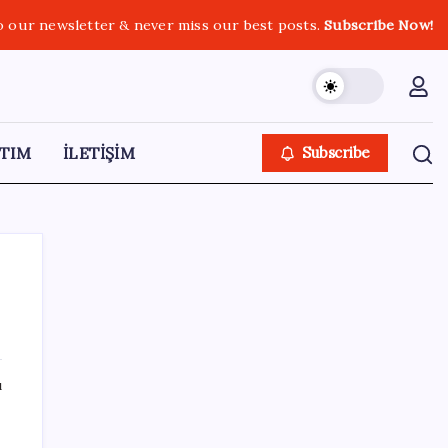
o our newsletter & never miss our best posts.
Subscribe Now!
TIM
İLETİŞİM
Subscribe
SON YAZILAR
ı
Ev ve arsa alıp satacaklar dikkat! Bu kritik
adımı atlayan satış yapamayacak