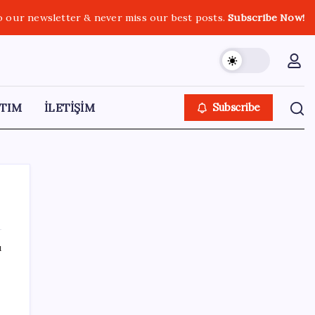
o our newsletter & never miss our best posts.
Subscribe Now!
TIM
İLETİŞİM
Subscribe
ı
SON YAZILAR
Ev ve arsa alıp satacaklar dikkat! Bu kritik
adımı atlayan satış yapamayacak