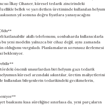
Geliyor:
sı İlkay Cihaner, küresel tedarik zincirindeki
Tarih
zellikle bellek ve yarı iletken üretiminde kullanılan helyu
Açıklandı
askısının yıl sonuna doğru fiyatlara yansıyacağını
için
 Oldu**
li katlanabilir akıllı telefonunu, sonbaharda kullanıcılarla
len bu yeni modelin yalnızca bir cihaz değil, aynı zamanda
ün olduğunu vurguladı. Planlamaların sorunsuz ilerlemesi
i bekleniyor.
ebilir**
tördeki önemli unsurlardan biri helyum gazı tedarik
helyumun küresel arzındaki sıkıntılar, üretim maliyetlerini
e kullanılan bileşenlerin tedarikindeki gecikmelerin,
leniyor**
et baskısını kısa süreliğine sınırlasa da, yeni parçaların