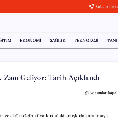
Subscribe t
ĞİTİM
EKONOMİ
SAĞLIK
TEKNOLOJİ
TANI
k Zam Geliyor: Tarih Açıklandı
Akıllı
yorumlar kapal
Telefon
Fiyatlarına
Büyük
Zam
arı ve akıllı telefon fiyatlarındaki artışlarla sarsılmaya