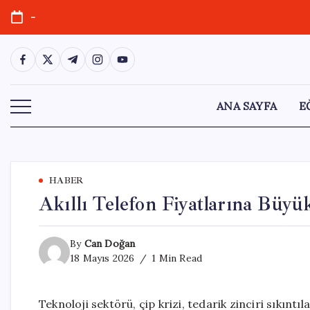
Skip
-
to
content
https://www.facebook.com/
https://twitter.com/
https://t.me/
https://www.instagram.com/
https://youtube.com/
ANA SAYFA
E
HABER
Akıllı Telefon Fiyatlarına Büyü
By
Can Doğan
18 Mayıs 2026
1 Min Read
Teknoloji sektörü, çip krizi, tedarik zinciri sıkıntıl