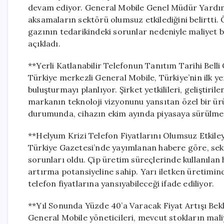
devam ediyor. General Mobile Genel Müdür Yardımcı
aksamaların sektörü olumsuz etkilediğini belirtti. Ö
gazının tedarikindeki sorunlar nedeniyle maliyet b
açıkladı.
**Yerli Katlanabilir Telefonun Tanıtım Tarihi Belli
Türkiye merkezli General Mobile, Türkiye’nin ilk yer
buluşturmayı planlıyor. Şirket yetkilileri, geliştiri
markanın teknoloji vizyonunu yansıtan özel bir ür
durumunda, cihazın ekim ayında piyasaya sürülmes
**Helyum Krizi Telefon Fiyatlarını Olumsuz Etkiley
Türkiye Gazetesi’nde yayımlanan habere göre, sek
sorunları oldu. Çip üretim süreçlerinde kullanılan 
artırma potansiyeline sahip. Yarı iletken üretimind
telefon fiyatlarına yansıyabileceği ifade ediliyor.
**Yıl Sonunda Yüzde 40’a Varacak Fiyat Artışı Bek
General Mobile yöneticileri, mevcut stokların maliy