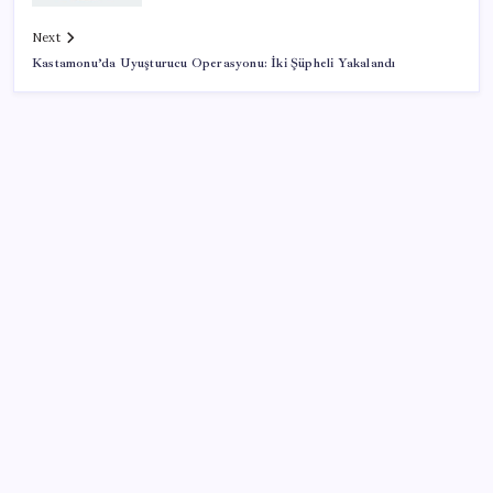
Next
Kastamonu’da Uyuşturucu Operasyonu: İki Şüpheli Yakalandı
SON YAZILAR
Otel doluluk oranlarında beş yılın düşük Haziran ayı
Baş dönmesi şikayetiyle hastaneye gitti: Literatüre
geçti: Türkiye’de ilk
Apple’ın alışık olmadığı tablo: iPhone 18 öncesi bellek
pazarlığı tersine döndü