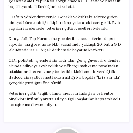
gözaltına aldı. Yapılan ilk sorgulamada C.D., anne ve babasını
bıçaklayarak öldürdüğünü itiraf etti.
C.D.’nin yönlendirmesiyle, Benekli Sokak’taki adrese giden
cinayet büro amirliği ekipleri, kapıyı kırarak içeri girdi. Evde
yapılan incelemede, veteriner çiftin cesetleri bulundu.
Konya Adli Tıp Kurumu’na gönderilen cenazelerin otopsi
raporlarına göre, anne N.D. vücudunda yaklaşık 20, baba G.D.
vücudunda ise 10 bıçak darbesi ile hayatını kaybetti.
C.D., polisteki işlemlerinin ardından geniş güvenlik önlemleri
altında adliyeye sevk edildi ve nöbetçi mahkeme tarafından
tutuklanarak cezaevine gönderildi. Mahkemede verdiği ilk
ifadede cinayetleri mutfaktan aldığı bir bıçakla “kriz anında”
gerçekleştirdiğini öne sürdü.
Veteriner çiftin trajik ölümü, mesai arkadaşları ve kentte
büyük bir üzüntü yarattı. Olayla ilgili başlatılan kapsamlı adli
soruşturma devam ediyor.