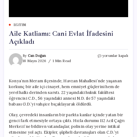
EĞITIM
Aile Katliamı: Cani Evlat İfadesini
Açıkladı
Aile
By
Can Doğan
yorumlar kapalı
Katliamı:
18 Mayıs 2026
1 Min Read
Cani
Evlat
İfadesini
Konya’nın Meram ilçesinde, Havzan Mahallesi’nde yaşanan
Açıkladı
korkunç bir aile içi cinayet, hem emniyet güçlerini hem de
için
yerel halkı derinden sarstı. 22 yaşındaki hukuk fakültesi
öğrencisi C.D., 56 yaşındaki annesi N.D. ile 57 yaşındaki
babası G.D.’yi vahşice bıçaklayarak öldürdü.
Olay, çevredeki insanların bir parkta kanlar içinde yatan bir
genci fark etmesiyle ortaya çıktı. Hızla durumu 112 Acil Çağrı
Merkezi’ne bildiren vatandaşlar, polisin olay yerine intikal
etmesine yol açtı. Ekipler, şüpheli davranışları olan C.D.’yi