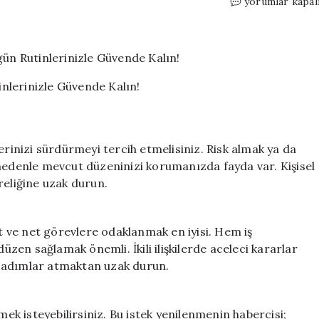
4
yorumlar kapal
Haziran
2026
Günlük
Burç
Yorumları:
nlerinizle Güvende Kalın!
Bugün
Rutinlerinizle
Güvende
Kalın!
erinizi sürdürmeyi tercih etmelisiniz. Risk almak ya da
için
 nedenle mevcut düzeninizi korumanızda fayda var. Kişisel
reliğine uzak durun.
 ve net görevlere odaklanmak en iyisi. Hem iş
en sağlamak önemli. İkili ilişkilerde aceleci kararlar
z adımlar atmaktan uzak durun.
k isteyebilirsiniz. Bu istek yenilenmenin habercisi;