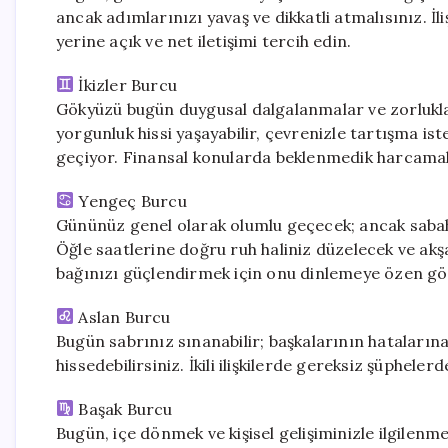
ancak adımlarınızı yavaş ve dikkatli atmalısınız. İl
yerine açık ve net iletişimi tercih edin.
İkizler Burcu
Gökyüzü bugün duygusal dalgalanmalar ve zorluklar 
yorgunluk hissi yaşayabilir, çevrenizle tartışma is
geçiyor. Finansal konularda beklenmedik harcamala
Yengeç Burcu
Gününüz genel olarak olumlu geçecek; ancak sabah s
Öğle saatlerine doğru ruh haliniz düzelecek ve akş
bağınızı güçlendirmek için onu dinlemeye özen gö
Aslan Burcu
Bugün sabrınız sınanabilir; başkalarının hatalarına
hissedebilirsiniz. İkili ilişkilerde gereksiz şüphel
Başak Burcu
Bugün, içe dönmek ve kişisel gelişiminizle ilgilen