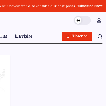
o our newsletter & never miss our best posts.
Subscribe Now!
TIM
İLETİŞİM
Subscribe
SON YAZILAR
Ev ve arsa alıp satacaklar dikkat! Bu kritik
adımı atlayan satış yapamayacak