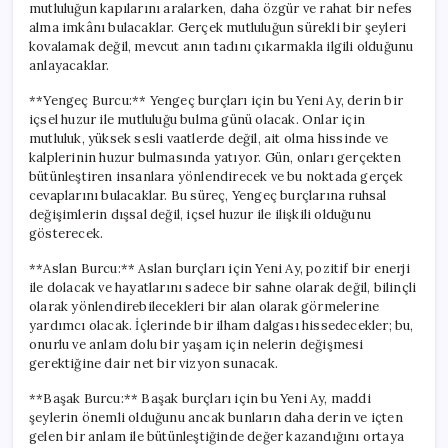
mutluluğun kapılarını aralarken, daha özgür ve rahat bir nefes
alma imkânı bulacaklar. Gerçek mutluluğun sürekli bir şeyleri
kovalamak değil, mevcut anın tadını çıkarmakla ilgili olduğunu
anlayacaklar.
**Yengeç Burcu:** Yengeç burçları için bu Yeni Ay, derin bir
içsel huzur ile mutluluğu bulma günü olacak. Onlar için
mutluluk, yüksek sesli vaatlerde değil, ait olma hissinde ve
kalplerinin huzur bulmasında yatıyor. Gün, onları gerçekten
bütünleştiren insanlara yönlendirecek ve bu noktada gerçek
cevaplarını bulacaklar. Bu süreç, Yengeç burçlarına ruhsal
değişimlerin dışsal değil, içsel huzur ile ilişkili olduğunu
gösterecek.
**Aslan Burcu:** Aslan burçları için Yeni Ay, pozitif bir enerji
ile dolacak ve hayatlarını sadece bir sahne olarak değil, bilinçli
olarak yönlendirebilecekleri bir alan olarak görmelerine
yardımcı olacak. İçlerinde bir ilham dalgası hissedecekler; bu,
onurlu ve anlam dolu bir yaşam için nelerin değişmesi
gerektiğine dair net bir vizyon sunacak.
**Başak Burcu:** Başak burçları için bu Yeni Ay, maddi
şeylerin önemli olduğunu ancak bunların daha derin ve içten
gelen bir anlam ile bütünleştiğinde değer kazandığını ortaya