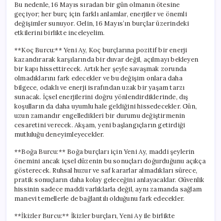
Bu nedenle, 16 Mayıs sıradan bir gün olmanın ötesine
geçiyor; her burç için farklı anlamlar, enerjiler ve önemli
değişimler sunuyor. Gelin, 16 Mayıs’ın burçlar üzerindeki
etkilerini birlikte inceleyelim.
**Koç Burcu:** Yeni Ay, Koç burçlarına pozitif bir enerji
kazandırarak karşılarında bir duvar değil, açılmayı bekleyen
bir kapı hissettirecek. Artık her şeyle savaşmak zorunda
olmadıklarını fark edecekler ve bu değişim onlara daha
bilgece, odaklı ve enerji israfından uzak bir yaşam tarzı
sunacak. İçsel enerjilerini doğru yönlendirdiklerinde, dış
koşulların da daha uyumlu hale geldiğini hissedecekler. Gün,
uzun zamandır engelledikleri bir durumu değiştirmenin
cesaretini verecek. Akşam, yeni başlangıçların getirdiği
mutluluğu deneyimleyecekler.
**Boğa Burcu:** Boğa burçları için Yeni Ay, maddi şeylerin
önemini ancak içsel düzenin bu sonuçları doğurduğunu açıkça
gösterecek. Ruhsal huzur ve saf kararlar almadıkları sürece,
pratik sonuçların daha kolay geleceğini anlayacaklar. Güvenlik
hissinin sadece maddi varlıklarla değil, aynı zamanda sağlam
manevi temellerle de bağlantılı olduğunu fark edecekler.
**İkizler Burcu:** İkizler burçları, Yeni Ay ile birlikte