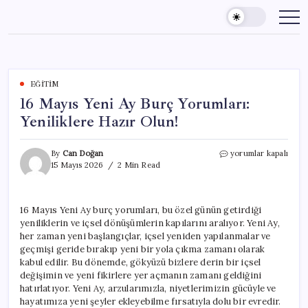
Skip
to
content
EĞITIM
16 Mayıs Yeni Ay Burç Yorumları:
Yeniliklere Hazır Olun!
16
By
Can Doğan
yorumlar kapalı
Mayıs
15 Mayıs 2026
2 Min Read
Yeni
Ay
Burç
16 Mayıs Yeni Ay burç yorumları, bu özel günün getirdiği
Yorumları:
yeniliklerin ve içsel dönüşümlerin kapılarını aralıyor. Yeni Ay,
Yeniliklere
Hazır
her zaman yeni başlangıçlar, içsel yeniden yapılanmalar ve
Olun!
geçmişi geride bırakıp yeni bir yola çıkma zamanı olarak
için
kabul edilir. Bu dönemde, gökyüzü bizlere derin bir içsel
değişimin ve yeni fikirlere yer açmanın zamanı geldiğini
hatırlatıyor. Yeni Ay, arzularımızla, niyetlerimizin gücüyle ve
hayatımıza yeni şeyler ekleyebilme fırsatıyla dolu bir evredir.